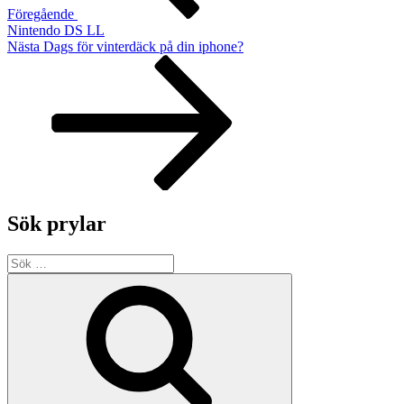
Föregående
Nintendo DS LL
Nästa
Nästa
Dags för vinterdäck på din iphone?
inlägg
Sök prylar
Sök
efter:
Sök