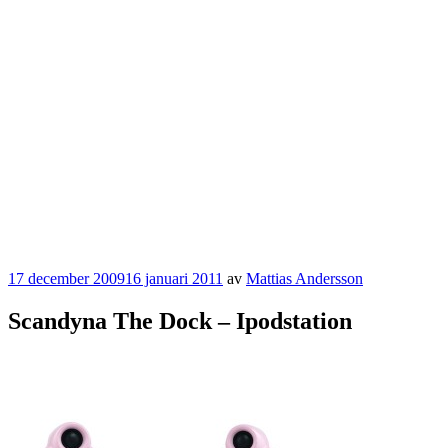
Publicerat
17 december 2009
16 januari 2011
av
Mattias Andersson
Scandyna The Dock – Ipodstation