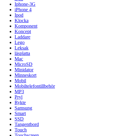
Iphone-3G
iPhone 4
Ipod
Klocka
Komponent
Koncept
Laddare
Lego
Leksak
läsplatta
Mac
MicroSD
Minidator
Minneskort
Mobil
Mobiltelefontillbehör
MP3
Pryl
Rykte
Samsung
Smart
SSD
Tangentbord
Touch
Touchscreen