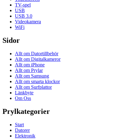
TV-spel
USB
USB 3.0
Videokamera
WiFi
Sidor
Allt om Datortillbehör
Allt om Digitalkameror
Allt om iPhone
Allt om Prylar
Allt om Samsung
Allt om smarta klockor
Allt om Surfplattor
Länkbyte
Om Oss
Prylkategorier
Start
Datorer
Elektronik