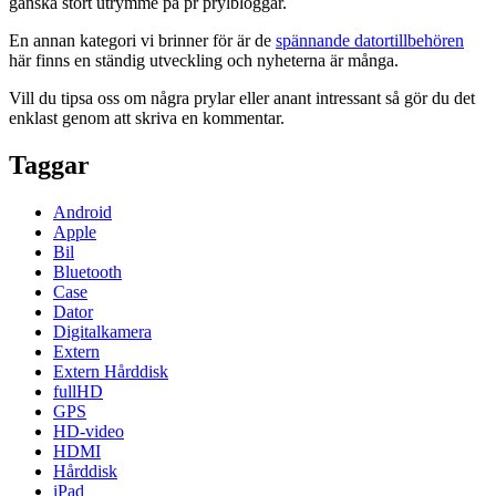
ganska stort utrymme på pr prylbloggar.
En annan kategori vi brinner för är de
spännande datortillbehören
här finns en ständig utveckling och nyheterna är många.
Vill du tipsa oss om några prylar eller anant intressant så gör du det
enklast genom att skriva en kommentar.
Taggar
Android
Apple
Bil
Bluetooth
Case
Dator
Digitalkamera
Extern
Extern Hårddisk
fullHD
GPS
HD-video
HDMI
Hårddisk
iPad