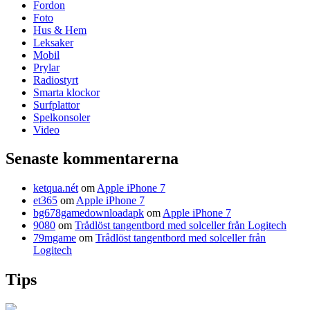
Fordon
Foto
Hus & Hem
Leksaker
Mobil
Prylar
Radiostyrt
Smarta klockor
Surfplattor
Spelkonsoler
Video
Senaste kommentarerna
ketqua.nét
om
Apple iPhone 7
et365
om
Apple iPhone 7
bg678gamedownloadapk
om
Apple iPhone 7
9080
om
Trådlöst tangentbord med solceller från Logitech
79mgame
om
Trådlöst tangentbord med solceller från
Logitech
Tips