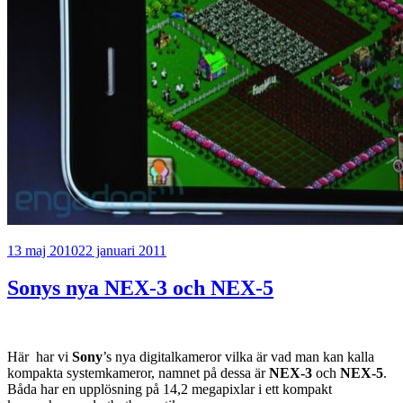
Publicerat
13 maj 2010
22 januari 2011
Sonys nya NEX-3 och NEX-5
Här har vi
Sony
’s nya digitalkameror vilka är vad man kan kalla
kompakta systemkameror, namnet på dessa är
NEX-3
och
NEX-5
.
Båda har en upplösning på 14,2 megapixlar i ett kompakt