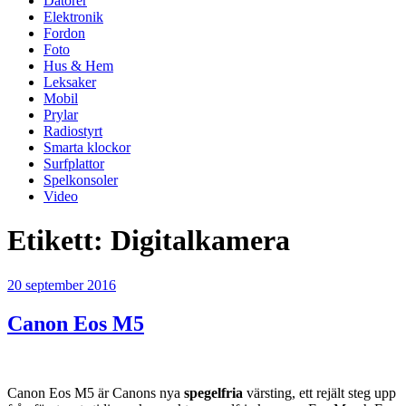
Datorer
Elektronik
Fordon
Foto
Hus & Hem
Leksaker
Mobil
Prylar
Radiostyrt
Smarta klockor
Surfplattor
Spelkonsoler
Video
Etikett:
Digitalkamera
Publicerat
20 september 2016
Canon Eos M5
Canon Eos M5 är Canons nya
spegelfria
värsting, ett rejält steg upp