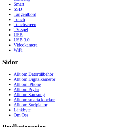
Smart
SSD
Tangentbord
Touch
Touchscreen
TV-spel
USB
USB 3.0
Videokamera
WiFi
Sidor
Allt om Datortillbehör
Allt om Digitalkameror
Allt om iPhone
Allt om Prylar
Allt om Samsung
Allt om smarta klockor
Allt om Surfplattor
Länkbyte
Om Oss