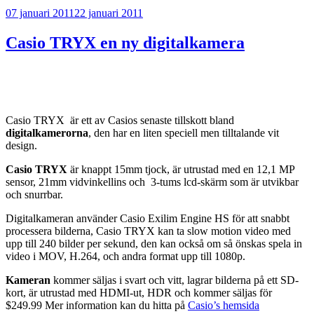
Publicerat
07 januari 2011
22 januari 2011
Casio TRYX en ny digitalkamera
Casio TRYX är ett av Casios senaste tillskott bland
digitalkamerorna
, den har en liten speciell men tilltalande vit
design.
Casio TRYX
är knappt 15mm tjock, är utrustad med en 12,1 MP
sensor, 21mm vidvinkellins och 3-tums lcd-skärm som är utvikbar
och snurrbar.
Digitalkameran använder Casio Exilim Engine HS för att snabbt
processera bilderna, Casio TRYX kan ta slow motion video med
upp till 240 bilder per sekund, den kan också om så önskas spela in
video i MOV, H.264, och andra format upp till 1080p.
Kameran
kommer säljas i svart och vitt, lagrar bilderna på ett SD-
kort, är utrustad med HDMI-ut, HDR och kommer säljas för
$249.99 Mer information kan du hitta på
Casio’s hemsida