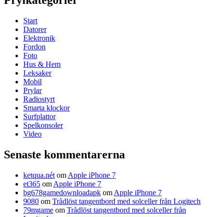
Prylkategorier
Start
Datorer
Elektronik
Fordon
Foto
Hus & Hem
Leksaker
Mobil
Prylar
Radiostyrt
Smarta klockor
Surfplattor
Spelkonsoler
Video
Senaste kommentarerna
ketqua.nét
om
Apple iPhone 7
et365
om
Apple iPhone 7
bg678gamedownloadapk
om
Apple iPhone 7
9080
om
Trådlöst tangentbord med solceller från Logitech
79mgame
om
Trådlöst tangentbord med solceller från