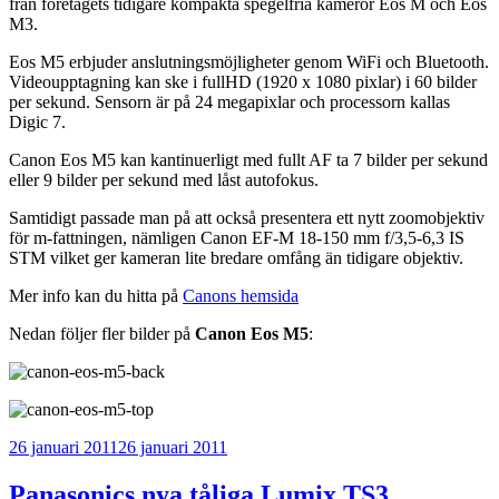
från företagets tidigare kompakta spegelfria kameror Eos M och Eos
M3.
Eos M5 erbjuder anslutningsmöjligheter genom WiFi och Bluetooth.
Videoupptagning kan ske i fullHD (1920 x 1080 pixlar) i 60 bilder
per sekund. Sensorn är på 24 megapixlar och processorn kallas
Digic 7.
Canon Eos M5 kan kantinuerligt med fullt AF ta 7 bilder per sekund
eller 9 bilder per sekund med låst autofokus.
Samtidigt passade man på att också presentera ett nytt zoomobjektiv
för m-fattningen, nämligen Canon EF-M 18-150 mm f/3,5-6,3 IS
STM vilket ger kameran lite bredare omfång än tidigare objektiv.
Mer info kan du hitta på
Canons hemsida
Nedan följer fler bilder på
Canon Eos M5
:
Publicerat
26 januari 2011
26 januari 2011
Panasonics nya tåliga Lumix TS3