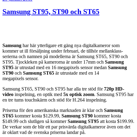
Samsung ST95, ST90 och ST65
Samsung
har här ytterligare ett gäng nya digitalkameror som
kommer ut ill försäljning under februari, de tillhör mellanklass-
serierna och namnen på modellerna är Samsung ST65, ST90 och
ST95. Tjockleken på kamerorna är under 17mm och
Samsung
ST95
är utrustad med en 16 megapixels sensor medan
Samsung
ST90
och
Samsung ST65
är utrustade med en 14
megapixels sensor.
Samsung ST65, ST90 och ST95 har alla tre stöd för
720p HD-
video
inspelning, en optik med
5x optisk zoom
. Samsung ST95 har
en tre tums touchskärm och stöd för H.264 inspelning.
Priserna för den amerikanska marknaden är klar och
Samsung
ST65
kommer kosta $129.99,
Samsung ST90
kommer kosta
$149.99 och slutligen så kommer
Samsung ST95
att kosta $199.99.
De verkar som de blir ett par prisvärda digitalkameror även om det
är oklart vad de svenska priserna landar på.