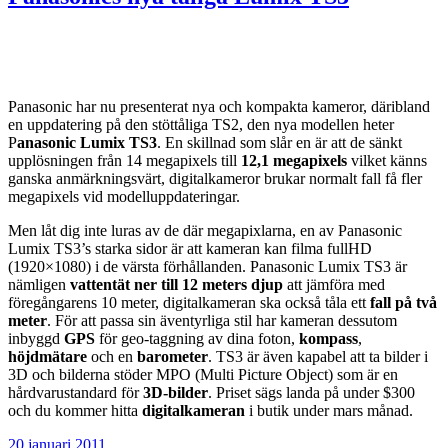
Panasonic har nu presenterat nya och kompakta kameror, däribland
en uppdatering på den stöttåliga TS2, den nya modellen heter
P
anasonic Lumix TS3
. En skillnad som slår en är att de sänkt
upplösningen från 14 megapixels till
12,1 megapixels
vilket känns
ganska anmärkningsvärt, digitalkameror brukar normalt fall få fler
megapixels vid modelluppdateringar.
Men låt dig inte luras av de där megapixlarna, en av Panasonic
Lumix TS3’s starka sidor är att kameran kan filma fullHD
(1920×1080) i de värsta förhållanden. Panasonic Lumix TS3 är
nämligen
vattentät ner till 12 meters djup
att jämföra med
föregångarens 10 meter, digitalkameran ska också tåla ett
fall på två
meter
. För att passa sin äventyrliga stil har kameran dessutom
inbyggd
GPS
för geo-taggning av dina foton,
kompass
,
höjdmätare
och en
barometer
. TS3 är även kapabel att ta bilder i
3D och bilderna stöder MPO (Multi Picture Object) som är en
hårdvarustandard för
3D-bilder
. Priset sägs landa på under $300
och du kommer hitta
digitalkameran
i butik under mars månad.
Publicerat
20 januari 2011