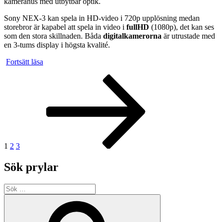
kamerahus med utbytbar optik.
Sony NEX-3 kan spela in HD-video i 720p upplösning medan
storebror är kapabel att spela in video i
fullHD
(1080p), det kan ses
som den stora skillnaden. Båda
digitalkamerorna
är utrustade med
en 3-tums display i högsta kvalité.
”Sonys
Fortsätt läsa
nya
Inläggsnavigering
Sida
Sida
Sida
Nästa
NEX-
sida
3
och
NEX-
5”
1
2
3
Sök prylar
Sök
efter:
Sök