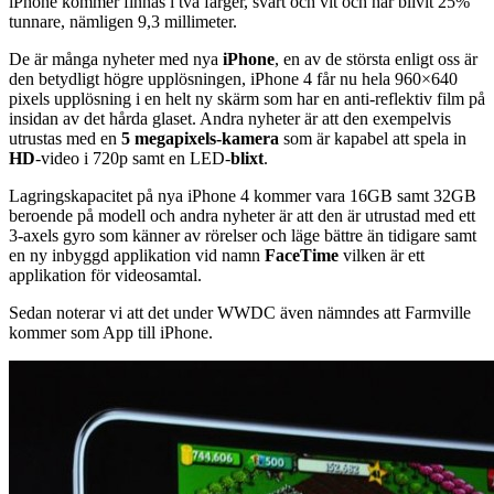
iPhone kommer finnas i två färger, svart och vit och har blivit 25%
tunnare, nämligen 9,3 millimeter.
De är många nyheter med nya
iPhone
, en av de största enligt oss är
den betydligt högre upplösningen, iPhone 4 får nu hela 960×640
pixels upplösning i en helt ny skärm som har en anti-reflektiv film på
insidan av det hårda glaset. Andra nyheter är att den exempelvis
utrustas med en
5 megapixels-kamera
som är kapabel att spela in
HD
-video i 720p samt en LED-
blixt
.
Lagringskapacitet på nya iPhone 4 kommer vara 16GB samt 32GB
beroende på modell och andra nyheter är att den är utrustad med ett
3-axels gyro som känner av rörelser och läge bättre än tidigare samt
en ny inbyggd applikation vid namn
FaceTime
vilken är ett
applikation för videosamtal.
Sedan noterar vi att det under WWDC även nämndes att Farmville
kommer som App till iPhone.