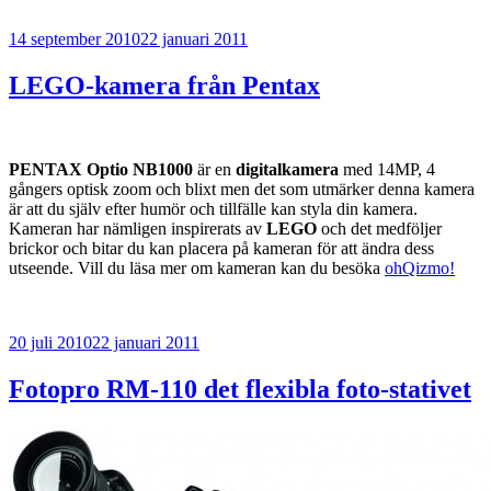
Publicerat
14 september 2010
22 januari 2011
LEGO-kamera från Pentax
PENTAX Optio NB1000
är en
digitalkamera
med 14MP, 4
gångers optisk zoom och blixt men det som utmärker denna kamera
är att du själv efter humör och tillfälle kan styla din kamera.
Kameran har nämligen inspirerats av
LEGO
och det medföljer
brickor och bitar du kan placera på kameran för att ändra dess
utseende. Vill du läsa mer om kameran kan du besöka
ohQizmo!
Publicerat
20 juli 2010
22 januari 2011
Fotopro RM-110 det flexibla foto-stativet