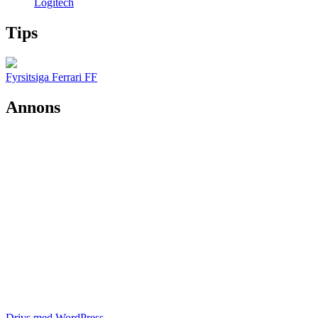
Logitech
Tips
Fyrsitsiga Ferrari FF
Annons
Drivs med WordPress