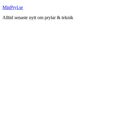
Hoppa
MinPryl.se
till
Alltid senaste nytt om prylar & teknik
innehåll