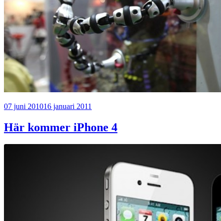
Publicerat
07 juni 2010
16 januari 2011
Här kommer iPhone 4