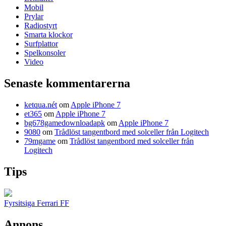
Mobil
Prylar
Radiostyrt
Smarta klockor
Surfplattor
Spelkonsoler
Video
Senaste kommentarerna
ketqua.nét
om
Apple iPhone 7
et365
om
Apple iPhone 7
bg678gamedownloadapk
om
Apple iPhone 7
9080
om
Trådlöst tangentbord med solceller från Logitech
79mgame
om
Trådlöst tangentbord med solceller från
Logitech
Tips
Fyrsitsiga Ferrari FF
Annons