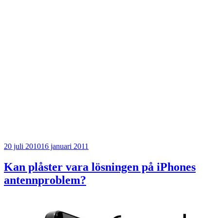
Publicerat
20 juli 2010
16 januari 2011
Kan plåster vara lösningen på iPhones
antennproblem?