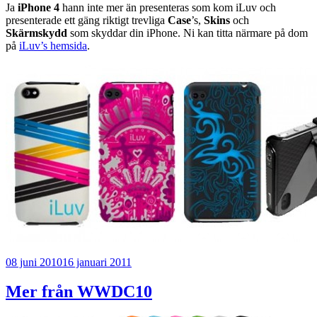
Ja
iPhone 4
hann inte mer än presenteras som kom iLuv och
presenterade ett gäng riktigt trevliga
Case
’s,
Skins
och
Skärmskydd
som skyddar din iPhone. Ni kan titta närmare på dom
på
iLuv’s hemsida
.
Publicerat
08 juni 2010
16 januari 2011
Mer från WWDC10