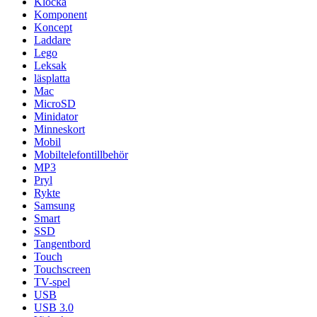
Klocka
Komponent
Koncept
Laddare
Lego
Leksak
läsplatta
Mac
MicroSD
Minidator
Minneskort
Mobil
Mobiltelefontillbehör
MP3
Pryl
Rykte
Samsung
Smart
SSD
Tangentbord
Touch
Touchscreen
TV-spel
USB
USB 3.0