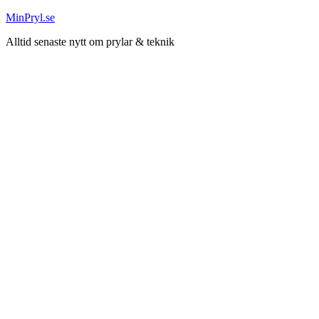
Hoppa
MinPryl.se
till
Alltid senaste nytt om prylar & teknik
innehåll