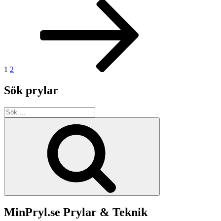
Inläggsnavigering
Sida
Sida
Nästa
sida
1
2
Sök prylar
Sök
efter:
Sök
MinPryl.se Prylar & Teknik