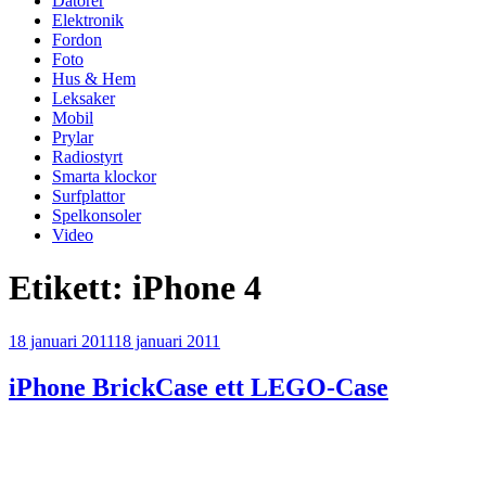
Datorer
Elektronik
Fordon
Foto
Hus & Hem
Leksaker
Mobil
Prylar
Radiostyrt
Smarta klockor
Surfplattor
Spelkonsoler
Video
Etikett:
iPhone 4
Publicerat
18 januari 2011
18 januari 2011
iPhone BrickCase ett LEGO-Case