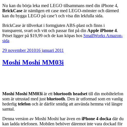
Nu kan du börja leka med LEGO tillsammans med din iPhone 4,
BrickCase
är nämligen ett case med LEGO-mönster och därmed
kan du bygga LEGO på case’t och visa din lekfulla sida.
BrickCase är tillverkat i formgjuten ABS-plast och finns i
transparent, svart och vitt och passar fint på din
Apple iPhone 4
.
Priset ligger på $19,99 och de kan köpas hos
SmallWorks Amazon-
sida
Publicerat
29 november 2010
16 januari 2011
Moshi Moshi MM03i
Moshi Moshi MM03i
är ett
bluetooth headset
till din mobiltelefon
som är utrustad med just
bluetooth
. Den är utformad som en vanlig
hederlig
telefon
och är därför smidig att använda hemma vid längre
samtal.
Denna version av Moshi Moshi har även en
iPhone 4
docka
där du
kan ladda telefonen. Mobilen behöver däremot inte vara dockad för