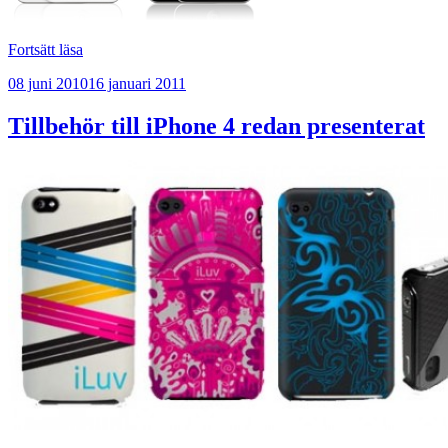
”Apple
Fortsätt läsa
har
Publicerat
08 juni 2010
16 januari 2011
problem
med
nya
Tillbehör till iPhone 4 redan presenterat
iPhone
4”