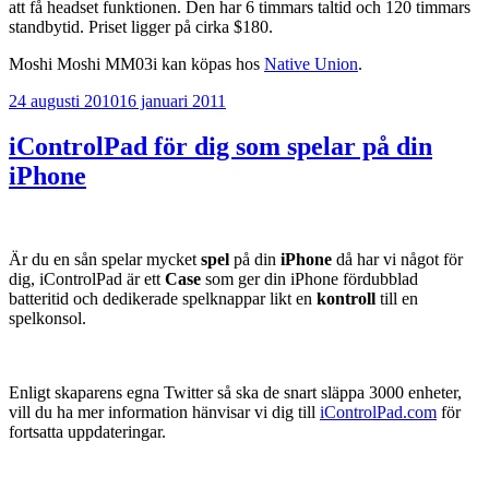
att få headset funktionen. Den har 6 timmars taltid och 120 timmars
standbytid. Priset ligger på cirka $180.
Moshi Moshi MM03i kan köpas hos
Native Union
.
Publicerat
24 augusti 2010
16 januari 2011
iControlPad för dig som spelar på din
iPhone
Är du en sån spelar mycket
spel
på din
iPhone
då har vi något för
dig, iControlPad är ett
Case
som ger din iPhone fördubblad
batteritid och dedikerade spelknappar likt en
kontroll
till en
spelkonsol.
Enligt skaparens egna Twitter så ska de snart släppa 3000 enheter,
vill du ha mer information hänvisar vi dig till
iControlPad.com
för
fortsatta uppdateringar.