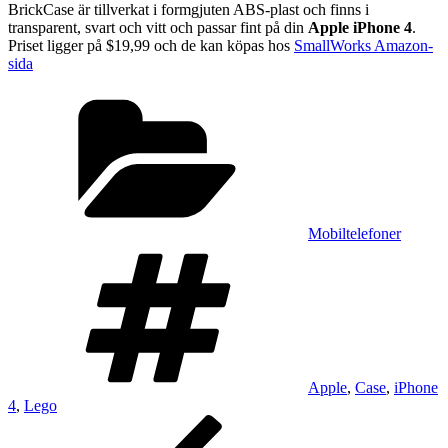
BrickCase är tillverkat i formgjuten ABS-plast och finns i
transparent, svart och vitt och passar fint på din
Apple iPhone 4
.
Priset ligger på $19,99 och de kan köpas hos
SmallWorks Amazon-
sida
Kategorier
Mobiltelefoner
Taggar
Apple
,
Case
,
iPhone
4
,
Lego
Inläggsnavigering
Föregående
inlägg