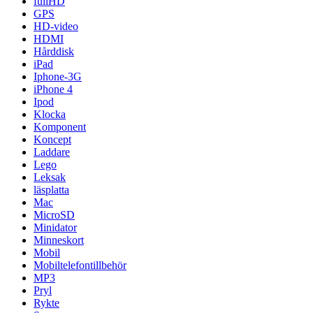
fullHD
GPS
HD-video
HDMI
Hårddisk
iPad
Iphone-3G
iPhone 4
Ipod
Klocka
Komponent
Koncept
Laddare
Lego
Leksak
läsplatta
Mac
MicroSD
Minidator
Minneskort
Mobil
Mobiltelefontillbehör
MP3
Pryl
Rykte