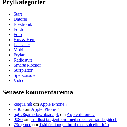
Prylkategorier
Start
Datorer
Elektronik
Fordon
Foto
Hus & Hem
Leksaker
Mobil
Prylar
Radiostyrt
Smarta klockor
Surfplattor
Spelkonsoler
Video
Senaste kommentarerna
ketqua.nét
om
Apple iPhone 7
et365
om
Apple iPhone 7
bg678gamedownloadapk
om
Apple iPhone 7
9080
om
Trådlöst tangentbord med solceller från Logitech
79mgame
om
Trådlöst tangentbord med solceller från