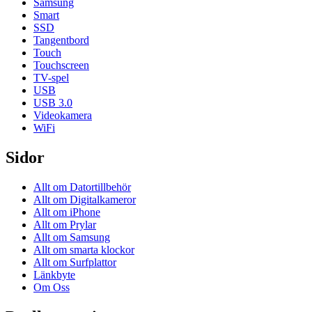
Samsung
Smart
SSD
Tangentbord
Touch
Touchscreen
TV-spel
USB
USB 3.0
Videokamera
WiFi
Sidor
Allt om Datortillbehör
Allt om Digitalkameror
Allt om iPhone
Allt om Prylar
Allt om Samsung
Allt om smarta klockor
Allt om Surfplattor
Länkbyte
Om Oss