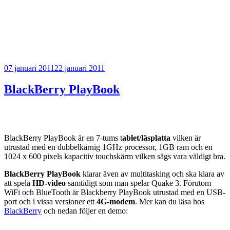
Publicerat
07 januari 2011
22 januari 2011
BlackBerry PlayBook
BlackBerry PlayBook är en 7-tums t
ablet/läsplatta
vilken är
utrustad med en dubbelkärnig 1GHz processor, 1GB ram och en
1024 x 600 pixels kapacitiv touchskärm vilken sägs vara väldigt bra.
BlackBerry PlayBook
klarar även av multitasking och ska klara av
att spela
HD-video
samtidigt som man spelar Quake 3. Förutom
WiFi och BlueTooth är Blackberry PlayBook utrustad med en USB-
port och i vissa versioner ett
4G-modem
. Mer kan du läsa hos
BlackBerry
och nedan följer en demo: