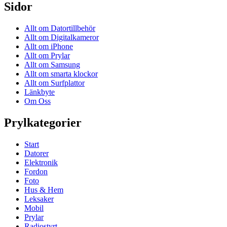
Sidor
Allt om Datortillbehör
Allt om Digitalkameror
Allt om iPhone
Allt om Prylar
Allt om Samsung
Allt om smarta klockor
Allt om Surfplattor
Länkbyte
Om Oss
Prylkategorier
Start
Datorer
Elektronik
Fordon
Foto
Hus & Hem
Leksaker
Mobil
Prylar
Radiostyrt