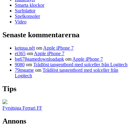
Smarta klockor
Surfplattor
Spelkonsoler
Video
Senaste kommentarerna
ketqua.nét
om
Apple iPhone 7
et365
om
Apple iPhone 7
bg678gamedownloadapk
om
Apple iPhone 7
9080
om
Trådlöst tangentbord med solceller från Logitech
79mgame
om
Trådlöst tangentbord med solceller från
Logitech
Tips
Fyrsitsiga Ferrari FF
Annons