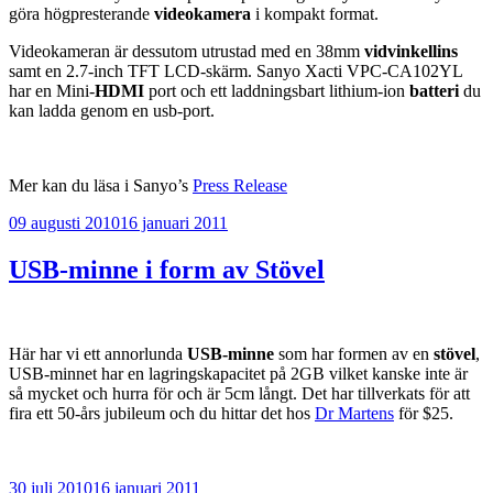
göra högpresterande
videokamera
i kompakt format.
Videokameran är dessutom utrustad med en 38mm
vidvinkellins
samt en 2.7-inch TFT LCD-skärm. Sanyo Xacti VPC-CA102YL
har en Mini-
HDMI
port och ett laddningsbart lithium-ion
batteri
du
kan ladda genom en usb-port.
Mer kan du läsa i Sanyo’s
Press Release
Publicerat
09 augusti 2010
16 januari 2011
USB-minne i form av Stövel
Här har vi ett annorlunda
USB-minne
som har formen av en
stövel
,
USB-minnet har en lagringskapacitet på 2GB vilket kanske inte är
så mycket och hurra för och är 5cm långt. Det har tillverkats för att
fira ett 50-års jubileum och du hittar det hos
Dr Martens
för $25.
Publicerat
30 juli 2010
16 januari 2011