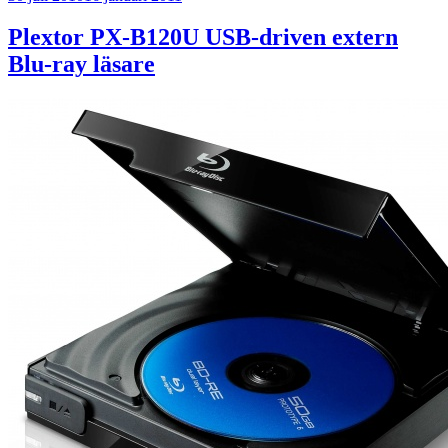
Plextor PX-B120U USB-driven extern
Blu-ray läsare