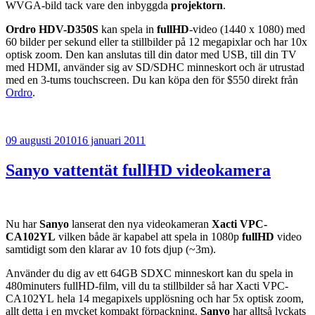
WVGA-bild tack vare den inbyggda
projektorn
.
Ordro HDV-D350S
kan spela in
fullHD
-video (1440 x 1080) med
60 bilder per sekund eller ta stillbilder på 12 megapixlar och har 10x
optisk zoom. Den kan anslutas till din dator med USB, till din TV
med HDMI, använder sig av SD/SDHC minneskort och är utrustad
med en 3-tums touchscreen. Du kan köpa den för $550 direkt från
Ordro
.
Publicerat
09 augusti 2010
16 januari 2011
Sanyo vattentät fullHD videokamera
Nu har
Sanyo
lanserat den nya videokameran
Xacti VPC-
CA102YL
vilken både är kapabel att spela in 1080p
fullHD
video
samtidigt som den klarar av 10 fots djup (~3m).
Använder du dig av ett 64GB SDXC minneskort kan du spela in
480minuters fullHD-film, vill du ta stillbilder så har Xacti VPC-
CA102YL hela 14 megapixels upplösning och har 5x optisk zoom,
allt detta i en mycket kompakt förpackning.
Sanyo
har alltså lyckats