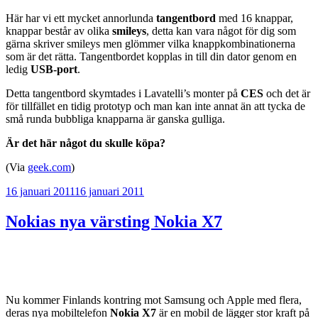
Här har vi ett mycket annorlunda
tangentbord
med 16 knappar,
knappar består av olika
smileys
, detta kan vara något för dig som
gärna skriver smileys men glömmer vilka knappkombinationerna
som är det rätta. Tangentbordet kopplas in till din dator genom en
ledig
USB-port
.
Detta tangentbord skymtades i Lavatelli’s monter på
CES
och det är
för tillfället en tidig prototyp och man kan inte annat än att tycka de
små runda bubbliga knapparna är ganska gulliga.
Är det här något du skulle köpa?
(Via
geek.com
)
Publicerat
16 januari 2011
16 januari 2011
Nokias nya värsting Nokia X7
Nu kommer Finlands kontring mot Samsung och Apple med flera,
deras nya mobiltelefon
Nokia X7
är en mobil de lägger stor kraft på