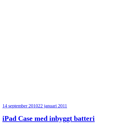
Publicerat
14 september 2010
22 januari 2011
iPad Case med inbyggt batteri