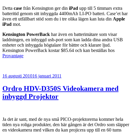
Detta
case
från Kensington ger din
iPad
upp till 5 timmars extra
batteritid genom sitt inbyggda 4400mAh LI-PO batteri. Case’et har
även ett utfällbart stöd som du i tre olika lägen kan luta din
Apple
iPad
mot.
Kensington PowerBack
har även en batterimätare som visar
laddningen, en inbyggd usb-port som kan ladda dina andra USB
enheter och inbyggda högtalare för bättre och klarare ljud.
Kensington PowerBack kostar $85.64 och kan beställas hos
Provantage
Publicerat
16 augusti 2010
16 januari 2011
Ordro HDV-D350S Videokamera med
inbyggd Projektor
Ja det är sant, med de nya små PICO-projektorerna kommer hela
tiden nya roliga produkter, den här gången är det Ordro som släpper
en videokamera med vilken du kan projicera upp till en 60 tums