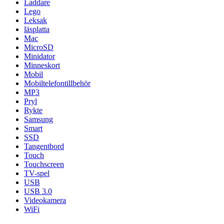
Laddare
Lego
Leksak
läsplatta
Mac
MicroSD
Minidator
Minneskort
Mobil
Mobiltelefontillbehör
MP3
Pryl
Rykte
Samsung
Smart
SSD
Tangentbord
Touch
Touchscreen
TV-spel
USB
USB 3.0
Videokamera
WiFi