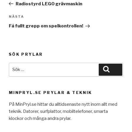
inlägg
Radiostyrd LEGO grävmaskin
Nästa
NÄSTA
inlägg
Få fullt grepp om spelkontrollen!
SÖK PRYLAR
Sök
Sök
efter:
MINPRYL.SE PRYLAR & TEKNIK
På MinPryl.se hittar du alltidsenaste nytt inom allt med
teknik. Datorer, surfplattor, mobiltelefoner, smarta
klockor och många andra prylar.