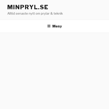
Hoppa
MINPRYL.SE
till
Alltid senaste nytt om prylar & teknik
innehåll
Meny