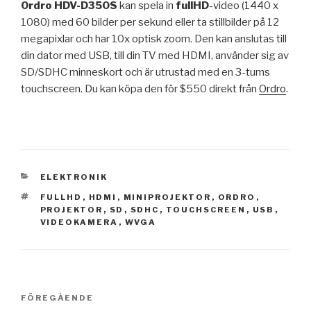
Ordro HDV-D350S
kan spela in
fullHD
-video (1440 x
1080) med 60 bilder per sekund eller ta stillbilder på 12
megapixlar och har 10x optisk zoom. Den kan anslutas till
din dator med USB, till din TV med HDMI, använder sig av
SD/SDHC minneskort och är utrustad med en 3-tums
touchscreen. Du kan köpa den för $550 direkt från
Ordro
.
KATEGORIER
ELEKTRONIK
TAGGAR
FULLHD
,
HDMI
,
MINIPROJEKTOR
,
ORDRO
,
PROJEKTOR
,
SD
,
SDHC
,
TOUCHSCREEN
,
USB
,
VIDEOKAMERA
,
WVGA
Inläggsnavigering
Föregående
FÖREGÅENDE