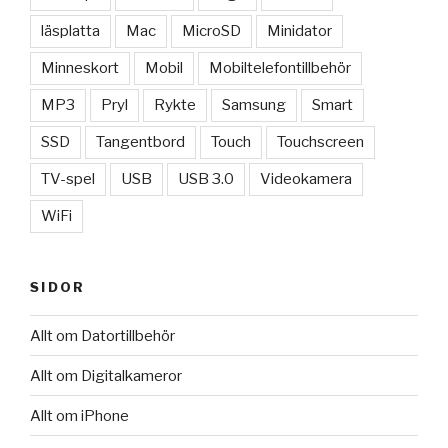
läsplatta
Mac
MicroSD
Minidator
Minneskort
Mobil
Mobiltelefontillbehör
MP3
Pryl
Rykte
Samsung
Smart
SSD
Tangentbord
Touch
Touchscreen
TV-spel
USB
USB 3.0
Videokamera
WiFi
SIDOR
Allt om Datortillbehör
Allt om Digitalkameror
Allt om iPhone