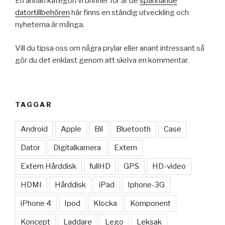
En annan kategori vi brinner för är de
spännande
datortillbehören
här finns en ständig utveckling och
nyheterna är många.
Vill du tipsa oss om några prylar eller anant intressant så
gör du det enklast genom att skriva en kommentar.
TAGGAR
Android
Apple
Bil
Bluetooth
Case
Dator
Digitalkamera
Extern
Extern Hårddisk
fullHD
GPS
HD-video
HDMI
Hårddisk
iPad
Iphone-3G
iPhone 4
Ipod
Klocka
Komponent
Koncept
Laddare
Lego
Leksak