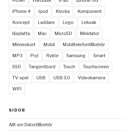
HDMI
Hårddisk
iPad
Iphone-3G
iPhone 4
Ipod
Klocka
Komponent
Koncept
Laddare
Lego
Leksak
läsplatta
Mac
MicroSD
Minidator
Minneskort
Mobil
Mobiltelefontillbehör
MP3
Pryl
Rykte
Samsung
Smart
SSD
Tangentbord
Touch
Touchscreen
TV-spel
USB
USB 3.0
Videokamera
WiFi
SIDOR
Allt om Datortillbehör