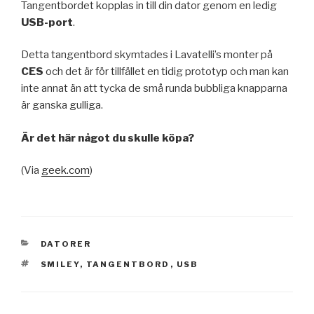
Tangentbordet kopplas in till din dator genom en ledig
USB-port
.
Detta tangentbord skymtades i Lavatelli’s monter på
CES
och det är för tillfället en tidig prototyp och man kan
inte annat än att tycka de små runda bubbliga knapparna
är ganska gulliga.
Är det här något du skulle köpa?
(Via
geek.com
)
KATEGORIER
DATORER
TAGGAR
SMILEY
,
TANGENTBORD
,
USB