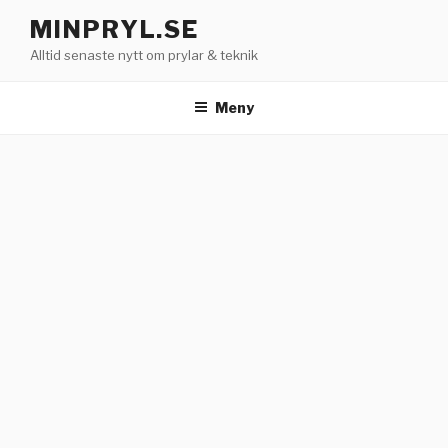
Hoppa
MINPRYL.SE
till
Alltid senaste nytt om prylar & teknik
innehåll
Meny