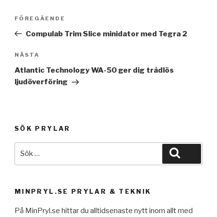
Inläggsnavigering
Föregående
FÖREGÅENDE
inlägg
Compulab Trim Slice minidator med Tegra 2
Nästa
NÄSTA
inlägg
Atlantic Technology WA-50 ger dig trådlös
ljudöverföring
SÖK PRYLAR
Sök
Sök
efter:
MINPRYL.SE PRYLAR & TEKNIK
På MinPryl.se hittar du alltidsenaste nytt inom allt med