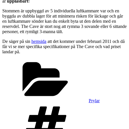
är
upplåsbart
!
Stommen är uppbyggd av 5 individuella luftkammare var och en
byggda av dubbla lager för att minimera risken för läckage och går
en luftkammare sönder kan du enkelt byta ut den delen med en
reservdel. The Cave är stort nog att rymma 3 sovande eller 6 sittande
personer, ett rymligt 3-manna tält.
De säger på sin
hemsida
att det kommer under februari 2011 och då
får vi se mer specifika specifikationer på The Cave och vad priset
landar på.
Kategorier
Prylar
Taggar