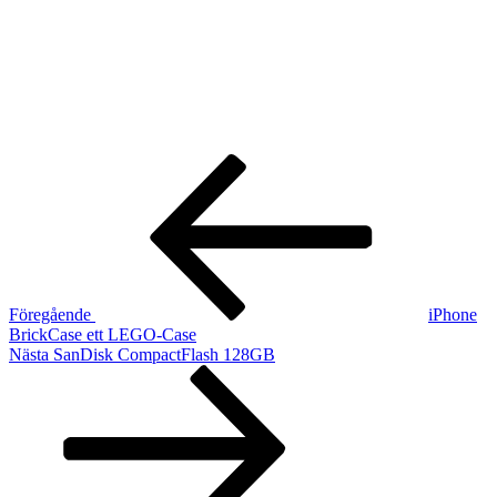
Inläggsnavigering
Föregående
inlägg
Föregående
iPhone
BrickCase ett LEGO-Case
Nästa
Nästa
SanDisk CompactFlash 128GB
inlägg