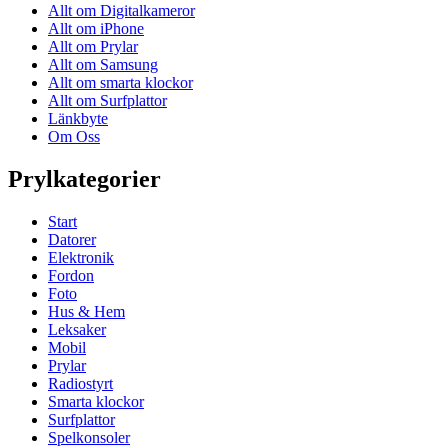
Allt om Digitalkameror
Allt om iPhone
Allt om Prylar
Allt om Samsung
Allt om smarta klockor
Allt om Surfplattor
Länkbyte
Om Oss
Prylkategorier
Start
Datorer
Elektronik
Fordon
Foto
Hus & Hem
Leksaker
Mobil
Prylar
Radiostyrt
Smarta klockor
Surfplattor
Spelkonsoler