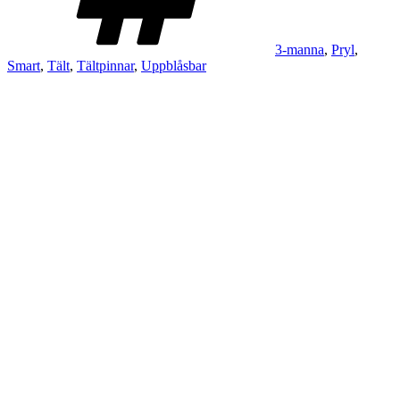
3-manna
,
Pryl
,
Smart
,
Tält
,
Tältpinnar
,
Uppblåsbar