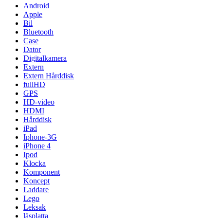
Android
Apple
Bil
Bluetooth
Case
Dator
Digitalkamera
Extern
Extern Hårddisk
fullHD
GPS
HD-video
HDMI
Hårddisk
iPad
Iphone-3G
iPhone 4
Ipod
Klocka
Komponent
Koncept
Laddare
Lego
Leksak
läsplatta