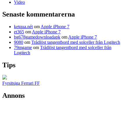
Video
Senaste kommentarerna
ketqua.nét
om
Apple iPhone 7
et365
om
Apple iPhone 7
bg678gamedownloadapk
om
Apple iPhone 7
9080
om
Trådlöst tangentbord med solceller från Logitech
79mgame
om
Trådlöst tangentbord med solceller från
Logitech
Tips
Fyrsitsiga Ferrari FF
Annons