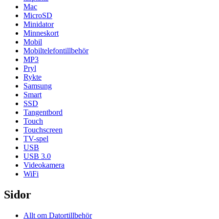
Mac
MicroSD
Minidator
Minneskort
Mobil
Mobiltelefontillbehör
MP3
Pryl
Rykte
Samsung
Smart
SSD
Tangentbord
Touch
Touchscreen
TV-spel
USB
USB 3.0
Videokamera
WiFi
Sidor
Allt om Datortillbehör