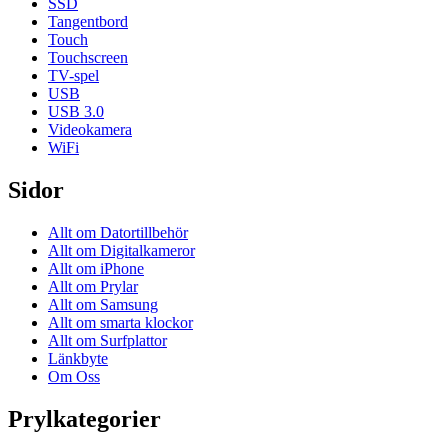
SSD
Tangentbord
Touch
Touchscreen
TV-spel
USB
USB 3.0
Videokamera
WiFi
Sidor
Allt om Datortillbehör
Allt om Digitalkameror
Allt om iPhone
Allt om Prylar
Allt om Samsung
Allt om smarta klockor
Allt om Surfplattor
Länkbyte
Om Oss
Prylkategorier