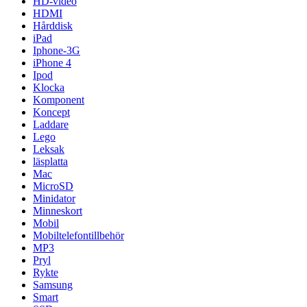
HD-video
HDMI
Hårddisk
iPad
Iphone-3G
iPhone 4
Ipod
Klocka
Komponent
Koncept
Laddare
Lego
Leksak
läsplatta
Mac
MicroSD
Minidator
Minneskort
Mobil
Mobiltelefontillbehör
MP3
Pryl
Rykte
Samsung
Smart