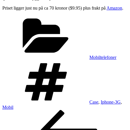
Priset ligger just nu på ca 70 kronor ($9.95) plus frakt på
Amazon
.
Kategorier
Mobiltelefoner
Taggar
Case
,
Iphone-3G
,
Mobil
Inläggsnavigering
Föregående
inlägg