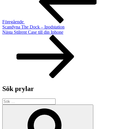
Föregående
Scandyna The Dock – Ipodstation
Nästa
Nästa
Stilrent Case till din Iphone
inlägg
Sök prylar
Sök
efter:
Sök