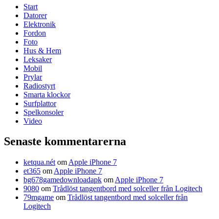
Start
Datorer
Elektronik
Fordon
Foto
Hus & Hem
Leksaker
Mobil
Prylar
Radiostyrt
Smarta klockor
Surfplattor
Spelkonsoler
Video
Senaste kommentarerna
ketqua.nét
om
Apple iPhone 7
et365
om
Apple iPhone 7
bg678gamedownloadapk
om
Apple iPhone 7
9080
om
Trådlöst tangentbord med solceller från Logitech
79mgame
om
Trådlöst tangentbord med solceller från
Logitech