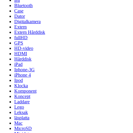
Bil
Bluetooth
Case
Dator
Digitalkamera
Extern
Extern Hårddisk
fullHD
GPS
HD-video
HDMI
Hårddisk
iPad
Iphone-3G
iPhone 4
Ipod
Klocka
Komponent
Koncept
Laddare
Lego
Leksak
läsplatta
Mac
MicroSD