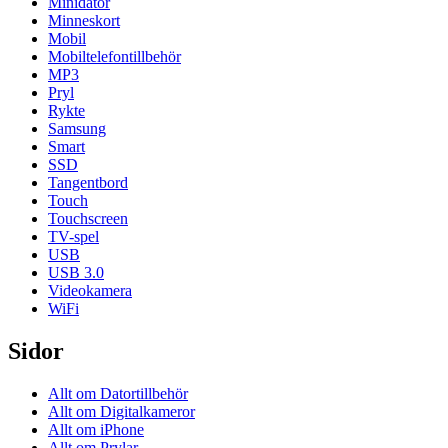
Minidator
Minneskort
Mobil
Mobiltelefontillbehör
MP3
Pryl
Rykte
Samsung
Smart
SSD
Tangentbord
Touch
Touchscreen
TV-spel
USB
USB 3.0
Videokamera
WiFi
Sidor
Allt om Datortillbehör
Allt om Digitalkameror
Allt om iPhone
Allt om Prylar