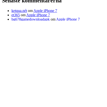
Senaste kommentarerna
ketqua.nét
om
Apple iPhone 7
et365
om
Apple iPhone 7
bg678gamedownloadapk
om
Apple iPhone 7
9080
om
Trådlöst tangentbord med solceller från Logitech
79mgame
om
Trådlöst tangentbord med solceller från
Logitech
Tips
Fyrsitsiga Ferrari FF
Annons