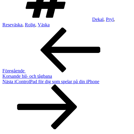
Dekal
,
Pryl
,
Reseväska
,
Rolig
,
Väska
Inläggsnavigering
Föregående
inlägg
Föregående
Korsande bil- och tågbana
Nästa
Nästa
iControlPad för dig som spelar på din iPhone
inlägg