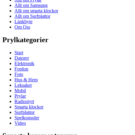
Allt om Samsung
Allt om smarta klockor
Allt om Surfplattor
Länkbyte
Om Oss
Prylkategorier
Start
Datorer
Elektronik
Fordon
Foto
Hus & Hem
Leksaker
Mobil
Prylar
Radiostyrt
Smarta klockor
Surfplattor
Spelkonsoler
Video