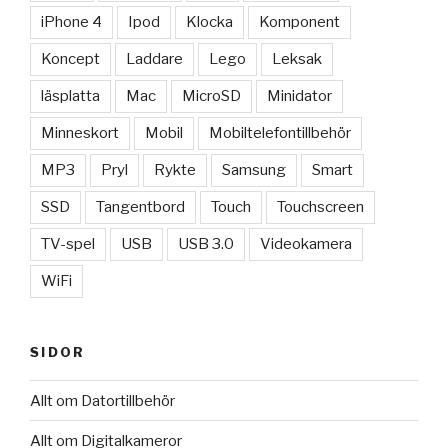
iPhone 4
Ipod
Klocka
Komponent
Koncept
Laddare
Lego
Leksak
läsplatta
Mac
MicroSD
Minidator
Minneskort
Mobil
Mobiltelefontillbehör
MP3
Pryl
Rykte
Samsung
Smart
SSD
Tangentbord
Touch
Touchscreen
TV-spel
USB
USB 3.0
Videokamera
WiFi
SIDOR
Allt om Datortillbehör
Allt om Digitalkameror