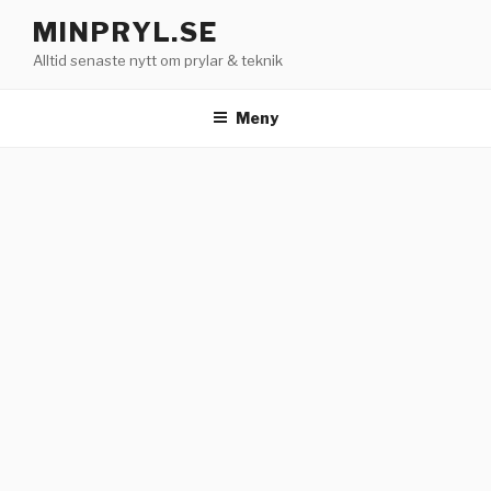
Hoppa
MINPRYL.SE
till
Alltid senaste nytt om prylar & teknik
innehåll
Meny