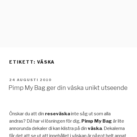
ETIKETT:
VÄSKA
PUBLICERAT
24 AUGUSTI 2010
Pimp My Bag ger din väska unikt utseende
Önskar du att din
reseväska
inte såg ut som alla
andras? Då har vi lösningen för dig,
Pimp My Bag
är lite
annorunda dekaler di kan klistra på din
väska
. Dekalerna
får det att se ut att innehållet i väskan är något helt annat