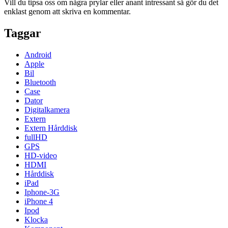
Vill du tipsa oss om några prylar eller anant intressant så gör du det
enklast genom att skriva en kommentar.
Taggar
Android
Apple
Bil
Bluetooth
Case
Dator
Digitalkamera
Extern
Extern Hårddisk
fullHD
GPS
HD-video
HDMI
Hårddisk
iPad
Iphone-3G
iPhone 4
Ipod
Klocka