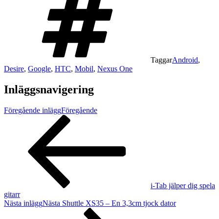
Taggar
Android
,
Desire
,
Google
,
HTC
,
Mobil
,
Nexus One
Inläggsnavigering
Föregående inlägg
Föregående
i-Tab jälper dig spela
gitarr
Nästa inlägg
Nästa
Shuttle XS35 – En 3,3cm tjock dator