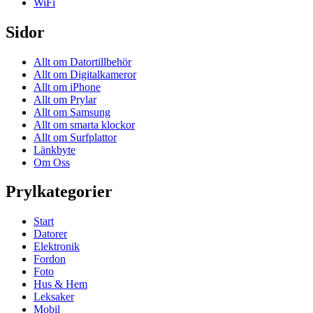
WiFi
Sidor
Allt om Datortillbehör
Allt om Digitalkameror
Allt om iPhone
Allt om Prylar
Allt om Samsung
Allt om smarta klockor
Allt om Surfplattor
Länkbyte
Om Oss
Prylkategorier
Start
Datorer
Elektronik
Fordon
Foto
Hus & Hem
Leksaker
Mobil