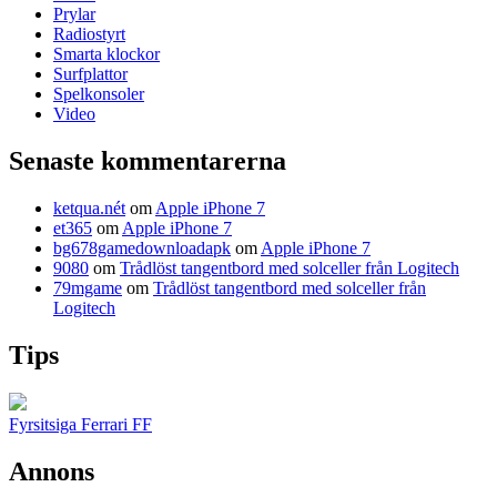
Prylar
Radiostyrt
Smarta klockor
Surfplattor
Spelkonsoler
Video
Senaste kommentarerna
ketqua.nét
om
Apple iPhone 7
et365
om
Apple iPhone 7
bg678gamedownloadapk
om
Apple iPhone 7
9080
om
Trådlöst tangentbord med solceller från Logitech
79mgame
om
Trådlöst tangentbord med solceller från
Logitech
Tips
Fyrsitsiga Ferrari FF
Annons