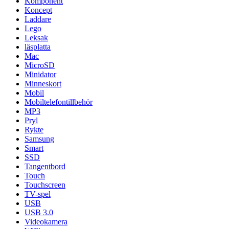
Komponent
Koncept
Laddare
Lego
Leksak
läsplatta
Mac
MicroSD
Minidator
Minneskort
Mobil
Mobiltelefontillbehör
MP3
Pryl
Rykte
Samsung
Smart
SSD
Tangentbord
Touch
Touchscreen
TV-spel
USB
USB 3.0
Videokamera