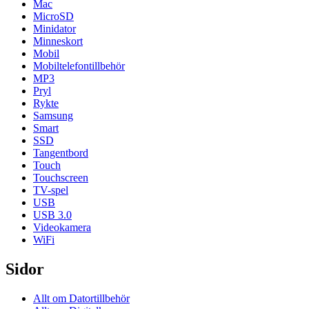
Mac
MicroSD
Minidator
Minneskort
Mobil
Mobiltelefontillbehör
MP3
Pryl
Rykte
Samsung
Smart
SSD
Tangentbord
Touch
Touchscreen
TV-spel
USB
USB 3.0
Videokamera
WiFi
Sidor
Allt om Datortillbehör