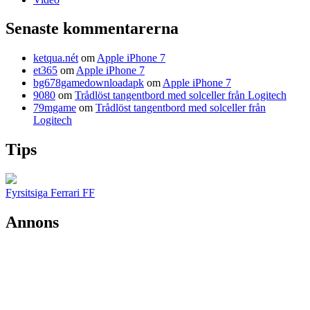
Senaste kommentarerna
ketqua.nét
om
Apple iPhone 7
et365
om
Apple iPhone 7
bg678gamedownloadapk
om
Apple iPhone 7
9080
om
Trådlöst tangentbord med solceller från Logitech
79mgame
om
Trådlöst tangentbord med solceller från
Logitech
Tips
Fyrsitsiga Ferrari FF
Annons