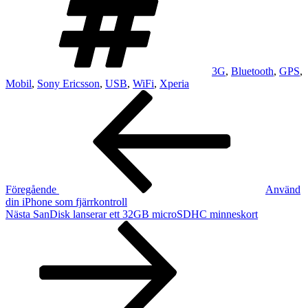
3G
,
Bluetooth
,
GPS
,
Mobil
,
Sony Ericsson
,
USB
,
WiFi
,
Xperia
Inläggsnavigering
Föregående
inlägg
Föregående
Använd
din iPhone som fjärrkontroll
Nästa
Nästa
SanDisk lanserar ett 32GB microSDHC minneskort
inlägg