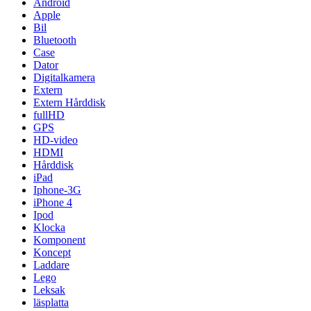
Android
Apple
Bil
Bluetooth
Case
Dator
Digitalkamera
Extern
Extern Hårddisk
fullHD
GPS
HD-video
HDMI
Hårddisk
iPad
Iphone-3G
iPhone 4
Ipod
Klocka
Komponent
Koncept
Laddare
Lego
Leksak
läsplatta