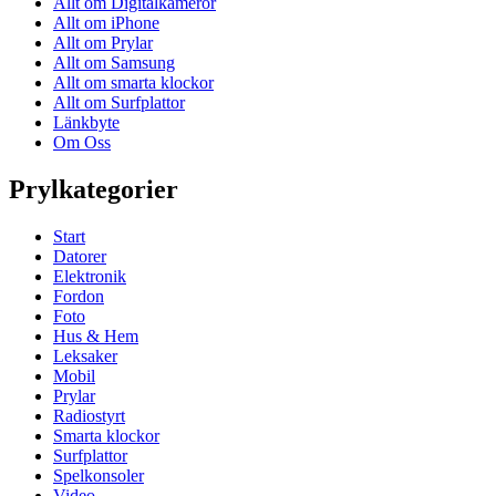
Allt om Digitalkameror
Allt om iPhone
Allt om Prylar
Allt om Samsung
Allt om smarta klockor
Allt om Surfplattor
Länkbyte
Om Oss
Prylkategorier
Start
Datorer
Elektronik
Fordon
Foto
Hus & Hem
Leksaker
Mobil
Prylar
Radiostyrt
Smarta klockor
Surfplattor
Spelkonsoler
Video