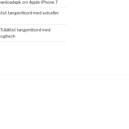
wnloadapk
om
Apple iPhone 7
löst tangentbord med solceller
Trådlöst tangentbord med
 Logitech