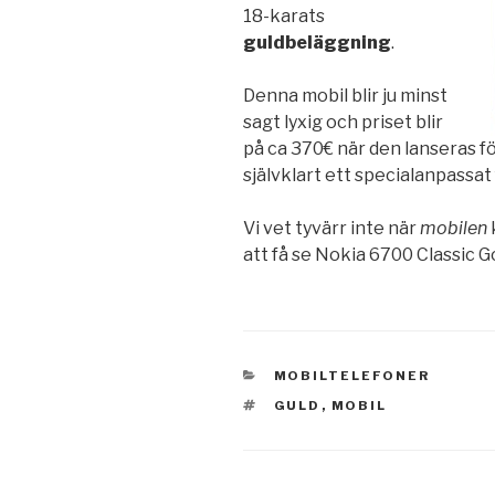
18-karats
guldbeläggning
.
Denna mobil blir ju minst
sagt lyxig och priset blir
på ca 370€ när den lanseras f
självklart ett specialanpassat
Vi vet tyvärr inte när
mobilen
att få se Nokia 6700 Classic Go
KATEGORIER
MOBILTELEFONER
TAGGAR
GULD
,
MOBIL