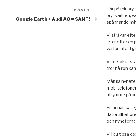
Här på minpryl
NÄSTA
Nästa
pryl-världen, 
inlägg
Google Earth + Audi A8 = SANT!
spännande nyhe
Vi strävar efter
letar efter en p
varför inte dig 
Vi försöker stä
tror någon kan 
Många nyheter
mobiltelefone
utrymme på pr 
En annan katego
datortillbehör
och nyheterna
Vill du tipsa o