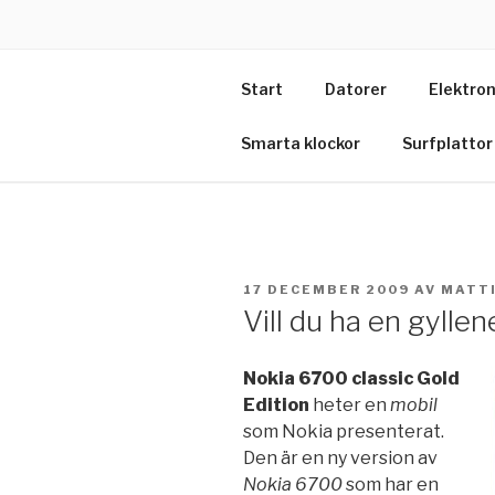
Hoppa
till
MINPRYL.
innehåll
Start
Datorer
Elektron
Alltid senaste nytt om prylar 
Smarta klockor
Surfplattor
PUBLICERAT
17 DECEMBER 2009
AV
MATT
Vill du ha en gylle
Nokia 6700 classic Gold
Edition
heter en
mobil
som Nokia presenterat.
Den är en ny version av
Nokia 6700
som har en