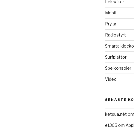
Leksaker
Mobil
Prylar
Radiostyrt
Smarta klocko
Surfplattor
Spelkonsoler
Video
SENASTE K
ketqua.nét
o
et365
om
Appl