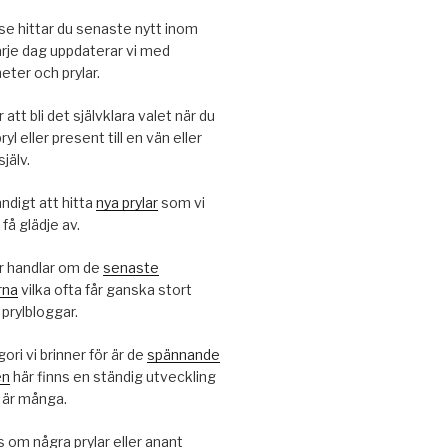
.se hittar du senaste nytt inom
varje dag uppdaterar vi med
ter och prylar.
 att bli det självklara valet när du
ryl eller present till en vän eller
själv.
ndigt att hitta
nya prylar
som vi
få glädje av.
 handlar om de
senaste
rna
vilka ofta får ganska stort
prylbloggar.
ri vi brinner för är de
spännande
en
här finns en ständig utveckling
 är många.
ss om några prylar eller anant