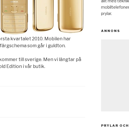
allt med teknik
mobiltelefone
prylar.
ANNONS
örsta kvartalet 2010. Mobilen har
 färgschema som går i guldton.
kommer till sverige. Men vi längtar på
ld Edition i vår butik.
PRYLAR OCH