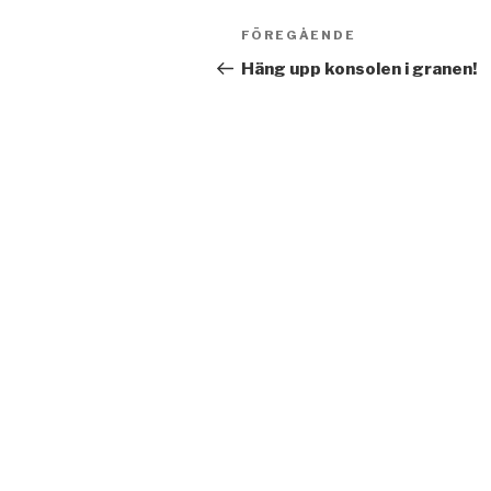
Inläggsnavigering
Föregående
FÖREGÅENDE
inlägg
Häng upp konsolen i granen!