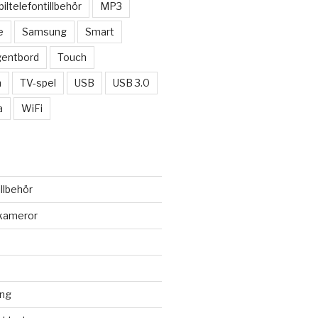
iltelefontillbehör
MP3
e
Samsung
Smart
entbord
Touch
n
TV-spel
USB
USB 3.0
a
WiFi
illbehör
lkameror
ung