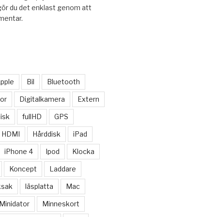
gör du det enklast genom att
mentar.
pple
Bil
Bluetooth
or
Digitalkamera
Extern
isk
fullHD
GPS
HDMI
Hårddisk
iPad
iPhone 4
Ipod
Klocka
Koncept
Laddare
ksak
läsplatta
Mac
Minidator
Minneskort