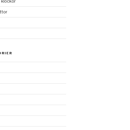
 klockor
ttor
ORIER