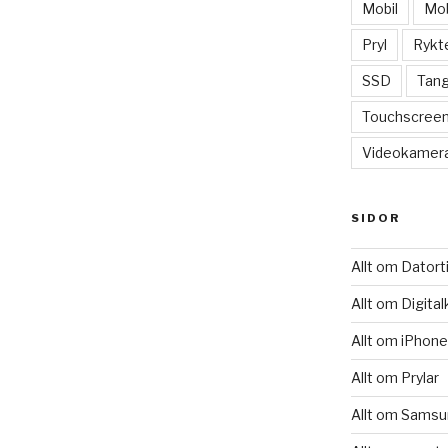
Mobil
Mob
Pryl
Rykt
SSD
Tang
Touchscree
Videokamer
SIDOR
Allt om Datort
Allt om Digita
Allt om iPhone
Allt om Prylar
Allt om Sams