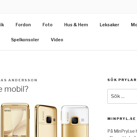
SE
ik
Fordon
Foto
Hus & Hem
Leksaker
Mo
& teknik
Spelkonsoler
Video
SÖK PRYLAR
IAS ANDERSSON
ne mobil?
Sök
efter:
MINPRYL.SE
På MinPryl.se h