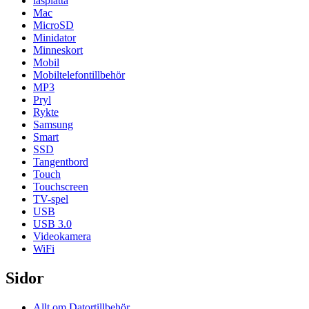
läsplatta
Mac
MicroSD
Minidator
Minneskort
Mobil
Mobiltelefontillbehör
MP3
Pryl
Rykte
Samsung
Smart
SSD
Tangentbord
Touch
Touchscreen
TV-spel
USB
USB 3.0
Videokamera
WiFi
Sidor
Allt om Datortillbehör