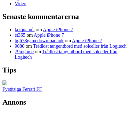
Video
Senaste kommentarerna
ketqua.nét
om
Apple iPhone 7
et365
om
Apple iPhone 7
bg678gamedownloadapk
om
Apple iPhone 7
9080
om
Trådlöst tangentbord med solceller från Logitech
79mgame
om
Trådlöst tangentbord med solceller från
Logitech
Tips
Fyrsitsiga Ferrari FF
Annons