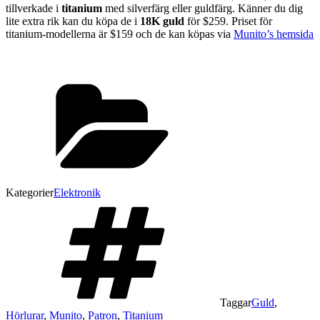
tillverkade i
titanium
med silverfärg eller guldfärg. Känner du dig
lite extra rik kan du köpa de i
18K guld
för $259. Priset för
titanium-modellerna är $159 och de kan köpas via
Munito’s hemsida
Kategorier
Elektronik
Taggar
Guld
,
Hörlurar
,
Munito
,
Patron
,
Titanium