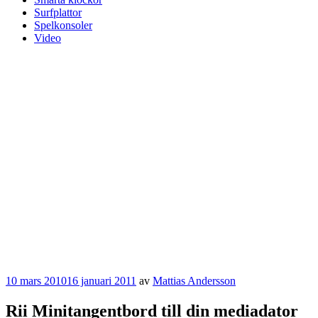
Surfplattor
Spelkonsoler
Video
Publicerat
10 mars 2010
16 januari 2011
av
Mattias Andersson
Rii Minitangentbord till din mediadator