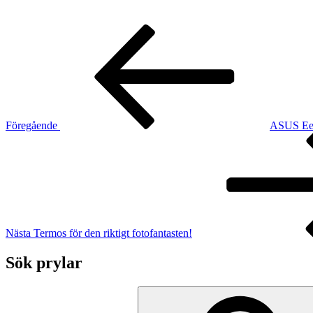
Inläggsnavigering
Föregående
inlägg
Föregående
ASUS Eee
Nästa
inlägg
Nästa
Termos för den riktigt fotofantasten!
Sök prylar
Sök
efter: