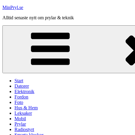
Hoppa
MinPryl.se
till
Alltid senaste nytt om prylar & teknik
innehåll
Start
Datorer
Elektronik
Fordon
Foto
Hus & Hem
Leksaker
Mobil
Prylar
Radiostyrt
Smarta klockor