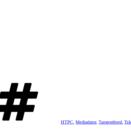
Taggar
HTPC
,
Mediadator
,
Tangentbord
,
Trå