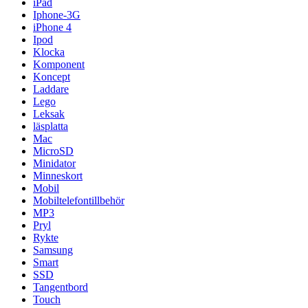
iPad
Iphone-3G
iPhone 4
Ipod
Klocka
Komponent
Koncept
Laddare
Lego
Leksak
läsplatta
Mac
MicroSD
Minidator
Minneskort
Mobil
Mobiltelefontillbehör
MP3
Pryl
Rykte
Samsung
Smart
SSD
Tangentbord
Touch