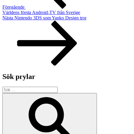
Föregående
Världens första Android-TV från Sverige
Nästa
Nästa
Nintendo 3DS som Yanko Design tror
inlägg
Sök prylar
Sök
efter:
Sök