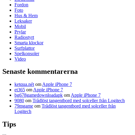
Fordon
Foto
Hus & Hem
Leksaker
Mobil
Prylar
Radiostyrt
Smarta klockor
Surfplattor
Spelkonsoler
Video
Senaste kommentarerna
ketqua.nét
om
Apple iPhone 7
et365
om
Apple iPhone 7
bg678gamedownloadapk
om
Apple iPhone 7
9080
om
Trådlöst tangentbord med solceller från Logitech
79mgame
om
Trådlöst tangentbord med solceller från
Logitech
Tips