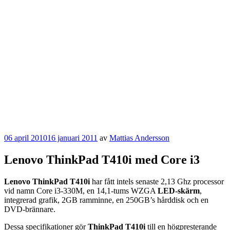
Publicerat
06 april 2010
16 januari 2011
av
Mattias Andersson
Lenovo ThinkPad T410i med Core i3
Lenovo ThinkPad T410i
har fått intels senaste 2,13 Ghz processor
vid namn Core i3-330M, en 14,1-tums WZGA
LED-skärm
,
integrerad grafik, 2GB ramminne, en 250GB’s hårddisk och en
DVD-brännare.
Dessa specifikationer gör
ThinkPad T410i
till en högpresterande