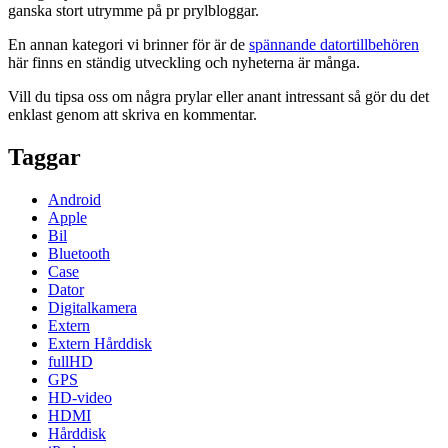
ganska stort utrymme på pr prylbloggar.
En annan kategori vi brinner för är de
spännande datortillbehören
här finns en ständig utveckling och nyheterna är många.
Vill du tipsa oss om några prylar eller anant intressant så gör du det
enklast genom att skriva en kommentar.
Taggar
Android
Apple
Bil
Bluetooth
Case
Dator
Digitalkamera
Extern
Extern Hårddisk
fullHD
GPS
HD-video
HDMI
Hårddisk