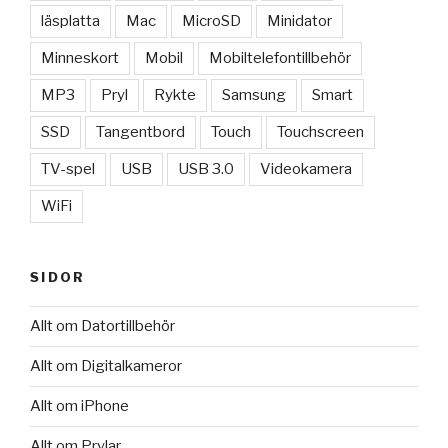
läsplatta
Mac
MicroSD
Minidator
Minneskort
Mobil
Mobiltelefontillbehör
MP3
Pryl
Rykte
Samsung
Smart
SSD
Tangentbord
Touch
Touchscreen
TV-spel
USB
USB 3.0
Videokamera
WiFi
SIDOR
Allt om Datortillbehör
Allt om Digitalkameror
Allt om iPhone
Allt om Prylar