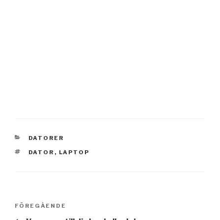
KATEGORIER
DATORER
TAGGAR
DATOR
,
LAPTOP
Inläggsnavigering
Föregående
FÖREGÅENDE
inlägg