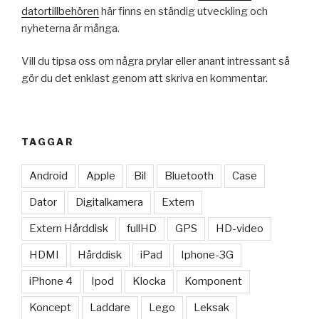
datortillbehören
här finns en ständig utveckling och
nyheterna är många.
Vill du tipsa oss om några prylar eller anant intressant så
gör du det enklast genom att skriva en kommentar.
TAGGAR
Android
Apple
Bil
Bluetooth
Case
Dator
Digitalkamera
Extern
Extern Hårddisk
fullHD
GPS
HD-video
HDMI
Hårddisk
iPad
Iphone-3G
iPhone 4
Ipod
Klocka
Komponent
Koncept
Laddare
Lego
Leksak