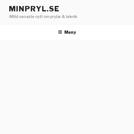
Hoppa
MINPRYL.SE
till
Alltid senaste nytt om prylar & teknik
innehåll
Meny