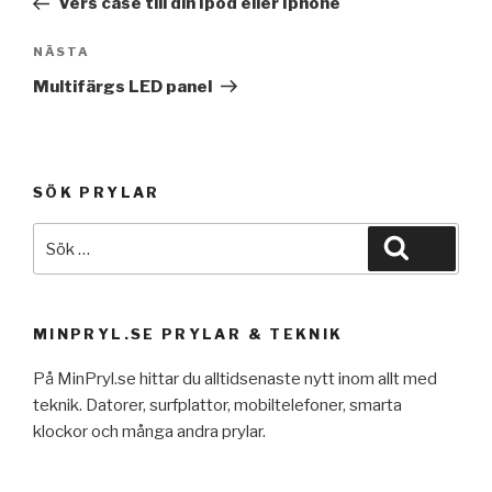
Vers case till din Ipod eller Iphone
Nästa
NÄSTA
inlägg
Multifärgs LED panel
SÖK PRYLAR
Sök
Sök
efter:
MINPRYL.SE PRYLAR & TEKNIK
På MinPryl.se hittar du alltidsenaste nytt inom allt med
teknik. Datorer, surfplattor, mobiltelefoner, smarta
klockor och många andra prylar.