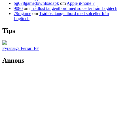
bg678gamedownloadapk
om
Apple iPhone 7
9080
om
Trådlöst tangentbord med solceller från Logitech
79mgame
om
Trådlöst tangentbord med solceller från
Logitech
Tips
Fyrsitsiga Ferrari FF
Annons