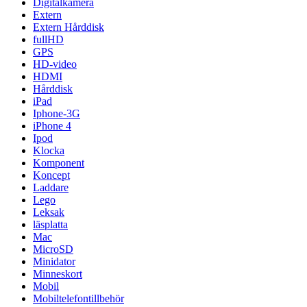
Digitalkamera
Extern
Extern Hårddisk
fullHD
GPS
HD-video
HDMI
Hårddisk
iPad
Iphone-3G
iPhone 4
Ipod
Klocka
Komponent
Koncept
Laddare
Lego
Leksak
läsplatta
Mac
MicroSD
Minidator
Minneskort
Mobil
Mobiltelefontillbehör