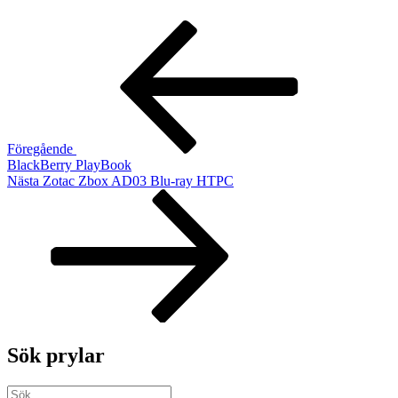
Inläggsnavigering
Föregående
inlägg
Föregående
BlackBerry PlayBook
Nästa
Nästa
Zotac Zbox AD03 Blu-ray HTPC
inlägg
Sök prylar
Sök