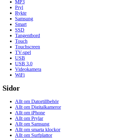
MP3
Pryl
Rykte
Samsung
Smart
SSD
Tangentbord
Touch
Touchscreen
TV-spel
USB
USB 3.0
Videokamera
WiFi
Sidor
Allt om Datortillbehör
Allt om Digitalkameror
Allt om iPhone
Allt om Prylar
Allt om Samsung
Allt om smarta klockor
Allt om Surfplattor