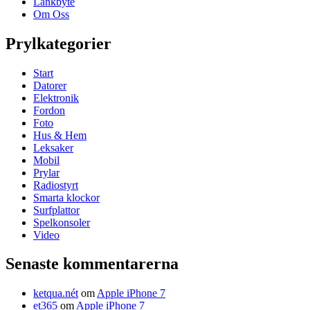
Länkbyte
Om Oss
Prylkategorier
Start
Datorer
Elektronik
Fordon
Foto
Hus & Hem
Leksaker
Mobil
Prylar
Radiostyrt
Smarta klockor
Surfplattor
Spelkonsoler
Video
Senaste kommentarerna
ketqua.nét
om
Apple iPhone 7
et365
om
Apple iPhone 7