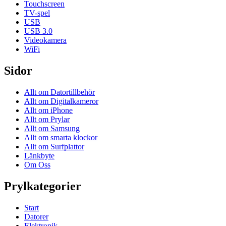
Touchscreen
TV-spel
USB
USB 3.0
Videokamera
WiFi
Sidor
Allt om Datortillbehör
Allt om Digitalkameror
Allt om iPhone
Allt om Prylar
Allt om Samsung
Allt om smarta klockor
Allt om Surfplattor
Länkbyte
Om Oss
Prylkategorier
Start
Datorer
Elektronik