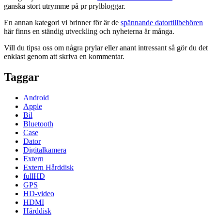
ganska stort utrymme på pr prylbloggar.
En annan kategori vi brinner för är de
spännande datortillbehören
här finns en ständig utveckling och nyheterna är många.
Vill du tipsa oss om några prylar eller anant intressant så gör du det
enklast genom att skriva en kommentar.
Taggar
Android
Apple
Bil
Bluetooth
Case
Dator
Digitalkamera
Extern
Extern Hårddisk
fullHD
GPS
HD-video
HDMI
Hårddisk