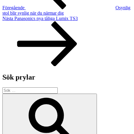
Föregående
Osynlig
stol blir synlig när du närmar dig
Nästa
Nästa
Panasonics nya tåliga Lumix TS3
inlägg
Sök prylar
Sök
efter:
Sök