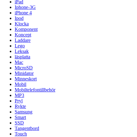
iPad
Iphone-3G
iPhone 4
Ipod
Klocka
Komponent
Koncept
Laddare
Lego
Leksak
läsplatta
Mac
MicroSD
Minidator
Minneskort
Mobil
Mobiltelefontillbehör
MP3
Pryl
Rykte
Samsung
Smart
SSD
Tangentbord
Touch