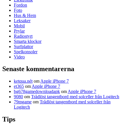
Fordon
Foto
Hus & Hem
Leksaker
Mobil
Prylar
Radiostyrt
Smarta klockor
Surfplattor
Spelkonsoler
Video
Senaste kommentarerna
ketqua.nét
om
Apple iPhone 7
et365
om
Apple iPhone 7
bg678gamedownloadapk
om
Apple iPhone 7
9080
om
Trådlöst tangentbord med solceller från Logitech
79mgame
om
Trådlöst tangentbord med solceller från
Logitech
Tips