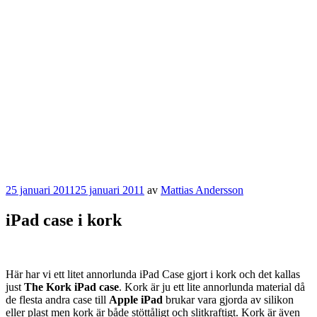
Publicerat
25 januari 2011
25 januari 2011
av
Mattias Andersson
iPad case i kork
Här har vi ett litet annorlunda iPad Case gjort i kork och det kallas
just
The Kork iPad case
. Kork är ju ett lite annorlunda material då
de flesta andra case till
Apple iPad
brukar vara gjorda av silikon
eller plast men kork är både stöttåligt och slitkraftigt. Kork är även