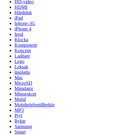
HD-video
HDMI
Hårddisk
iPad
Iphone-3G
iPhone 4
Ipod
Klocka
Komponent
Koncept
Laddare
Lego
Leksak
läsplatta
Mac
MicroSD
Minidator
Minneskort
Mobil
Mobiltelefontillbehör
MP3
Pryl
Rykte
Samsung
Smart