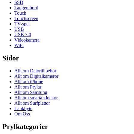
SSD
Tangentbord
Touch
Touchscreen
TV-spel
USB
USB 3.0
Videokamera
WiFi
Sidor
Allt om Datortillbehör
Allt om Digitalkameror
Allt om iPhone
Allt om Prylar
Allt om Samsung
Allt om smarta klockor
Allt om Surfplattor
Länkbyte
Om Oss
Prylkategorier