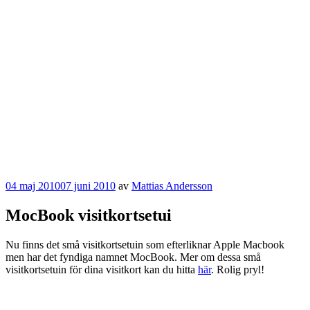
Publicerat
04 maj 2010
07 juni 2010
av
Mattias Andersson
MocBook visitkortsetui
Nu finns det små visitkortsetuin som efterliknar Apple Macbook
men har det fyndiga namnet MocBook. Mer om dessa små
visitkortsetuin för dina visitkort kan du hitta
här
. Rolig pryl!