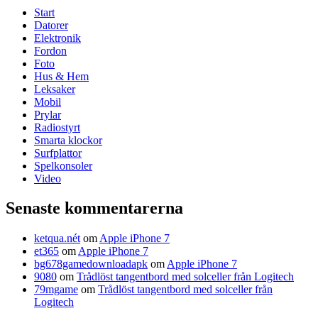
Start
Datorer
Elektronik
Fordon
Foto
Hus & Hem
Leksaker
Mobil
Prylar
Radiostyrt
Smarta klockor
Surfplattor
Spelkonsoler
Video
Senaste kommentarerna
ketqua.nét
om
Apple iPhone 7
et365
om
Apple iPhone 7
bg678gamedownloadapk
om
Apple iPhone 7
9080
om
Trådlöst tangentbord med solceller från Logitech
79mgame
om
Trådlöst tangentbord med solceller från
Logitech