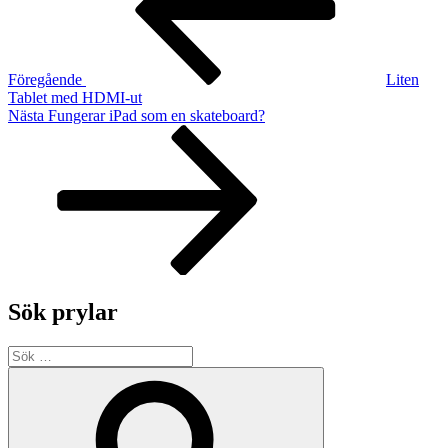
Föregående
Liten
Tablet med HDMI-ut
Nästa
Nästa
Fungerar iPad som en skateboard?
inlägg
Sök prylar
Sök
efter:
Sök