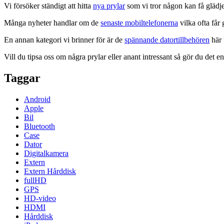
Vi försöker ständigt att hitta
nya prylar
som vi tror någon kan få glädje
Många nyheter handlar om de
senaste mobiltelefonerna
vilka ofta får
En annan kategori vi brinner för är de
spännande datortillbehören
här 
Vill du tipsa oss om några prylar eller anant intressant så gör du det 
Taggar
Android
Apple
Bil
Bluetooth
Case
Dator
Digitalkamera
Extern
Extern Hårddisk
fullHD
GPS
HD-video
HDMI
Hårddisk