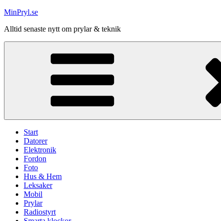
Hoppa
MinPryl.se
till
Alltid senaste nytt om prylar & teknik
innehåll
Start
Datorer
Elektronik
Fordon
Foto
Hus & Hem
Leksaker
Mobil
Prylar
Radiostyrt
Smarta klockor