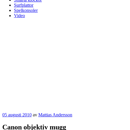
Surfplattor
Spelkonsoler
Video
Publicerat
05 augusti 2010
av
Mattias Andersson
Canon objektiv mugg