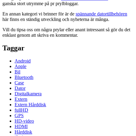
ganska stort utrymme på pr prylbloggar.
En annan kategori vi brinner för är de
spännande datortillbehören
här finns en ständig utveckling och nyheterna är många.
Vill du tipsa oss om några prylar eller anant intressant så gör du det
enklast genom att skriva en kommentar.
Taggar
Android
Apple
Bil
Bluetooth
Case
Dator
Digitalkamera
Extern
Extern Hårddisk
fullHD
GPS
HD-video
HDMI
Hårddisk