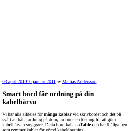
Publicerat
03 april 2010
16 januari 2011
av
Mattias Andersson
Smart bord får ordning på din
kabelhärva
Vi har alla alldeles för
många kablar
vid skrivbordet och det bli
svårt att hålla ordning på dom, nu finns en lösning för att göra
kabelhärvan snyggare. Detta bord kallas
aTable
och har ihåliga ben
som rymmer kablar för gömd kabeldragning.