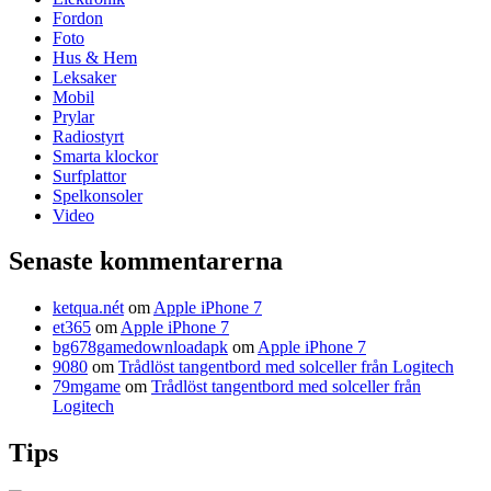
Fordon
Foto
Hus & Hem
Leksaker
Mobil
Prylar
Radiostyrt
Smarta klockor
Surfplattor
Spelkonsoler
Video
Senaste kommentarerna
ketqua.nét
om
Apple iPhone 7
et365
om
Apple iPhone 7
bg678gamedownloadapk
om
Apple iPhone 7
9080
om
Trådlöst tangentbord med solceller från Logitech
79mgame
om
Trådlöst tangentbord med solceller från
Logitech
Tips