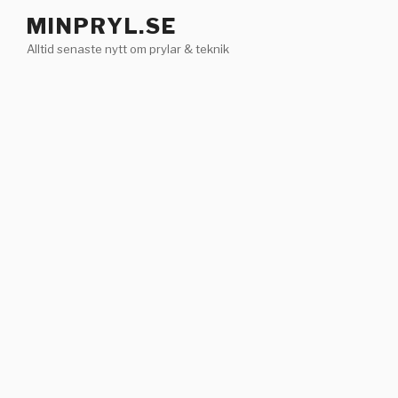
Hoppa
MINPRYL.SE
till
Alltid senaste nytt om prylar & teknik
innehåll