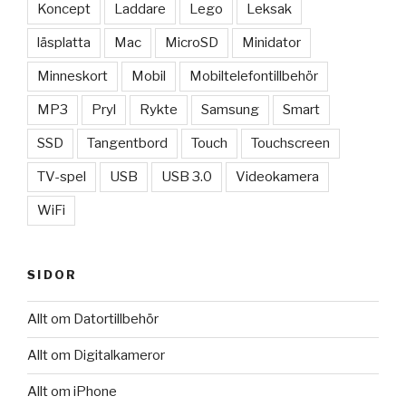
Koncept
Laddare
Lego
Leksak
läsplatta
Mac
MicroSD
Minidator
Minneskort
Mobil
Mobiltelefontillbehör
MP3
Pryl
Rykte
Samsung
Smart
SSD
Tangentbord
Touch
Touchscreen
TV-spel
USB
USB 3.0
Videokamera
WiFi
SIDOR
Allt om Datortillbehör
Allt om Digitalkameror
Allt om iPhone