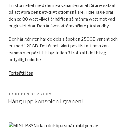
En stor nyhet med den nya varianten är att
Sony
satsat
på att göra den betydligt strömsnålare. I idle-läge drar
den ca 80 watt vilket är hälften så många watt mot vad
originalet drar. Den är även strömsnålare på standby.
Den här gången har de dels släppt en 250GB variant och
en med 120GB. Det är helt klart positivt att man kan
rymma mer på sitt Playstation 3 trots att det blivigt
betydligt mindre.
”PS3
Fortsätt läsa
Slim,
en
tunn
PUBLICERAT
17 DECEMBER 2009
historia”
Häng upp konsolen i granen!
Nu kan du köpa små miniatyrer av