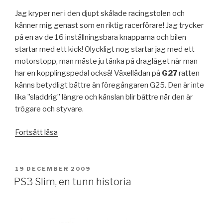
Jag kryper ner i den djupt skålade racingstolen och
känner mig genast som en riktig racerförare! Jag trycker
på en av de 16 inställningsbara knapparna och bilen
startar med ett kick! Olyckligt nog startar jag med ett
motorstopp, man måste ju tänka på dragläget när man
har en kopplingspedal också! Växellådan på
G27
ratten
känns betydligt bättre än föregångaren G25. Den är inte
lika ”sladdrig” längre och känslan blir bättre när den är
trögare och styvare.
”Logitech
Fortsätt läsa
G27
Racing
Wheel”
PUBLICERAT
19 DECEMBER 2009
PS3 Slim, en tunn historia