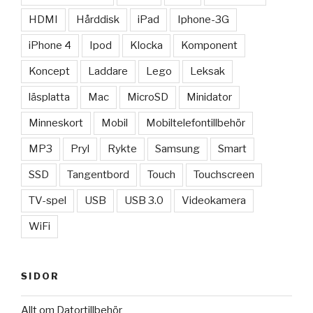
HDMI
Hårddisk
iPad
Iphone-3G
iPhone 4
Ipod
Klocka
Komponent
Koncept
Laddare
Lego
Leksak
läsplatta
Mac
MicroSD
Minidator
Minneskort
Mobil
Mobiltelefontillbehör
MP3
Pryl
Rykte
Samsung
Smart
SSD
Tangentbord
Touch
Touchscreen
TV-spel
USB
USB 3.0
Videokamera
WiFi
SIDOR
Allt om Datortillbehör