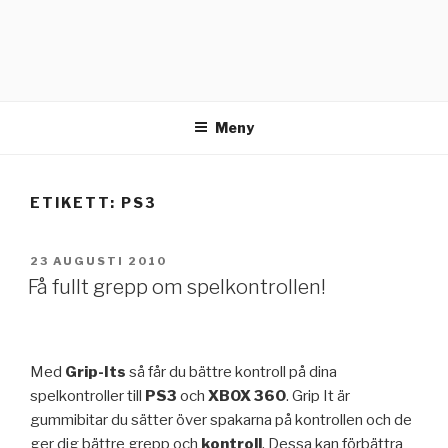
Meny
ETIKETT:
PS3
PUBLICERAT
23 AUGUSTI 2010
Få fullt grepp om spelkontrollen!
Med
Grip-Its
så får du bättre kontroll på dina
spelkontroller till
PS3
och
XBOX 360
. Grip It är
gummibitar du sätter över spakarna på kontrollen och de
ger dig bättre grepp och
kontroll
. Dessa kan förbättra