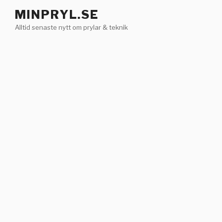
Hoppa
MINPRYL.SE
till
Alltid senaste nytt om prylar & teknik
innehåll