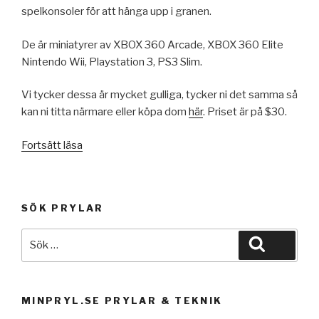
spelkonsoler för att hänga upp i granen.
De är miniatyrer av XBOX 360 Arcade, XBOX 360 Elite
Nintendo Wii, Playstation 3, PS3 Slim.
Vi tycker dessa är mycket gulliga, tycker ni det samma så
kan ni titta närmare eller köpa dom
här
. Priset är på $30.
”Häng
Fortsätt läsa
upp
konsolen
i
SÖK PRYLAR
granen!”
Sök
Sök
efter:
MINPRYL.SE PRYLAR & TEKNIK