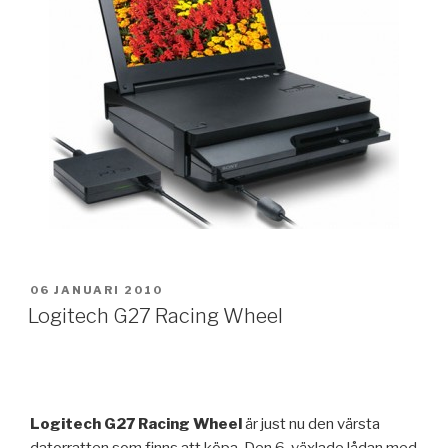
PUBLICERAT
06 JANUARI 2010
Logitech G27 Racing Wheel
Logitech G27 Racing Wheel
är just nu den värsta
datorratten som finns att köpa. Den 6-växlade lådan med