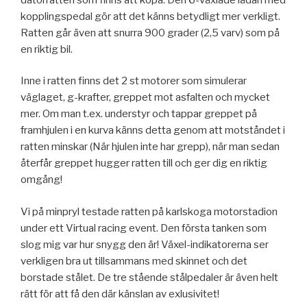
kopplingspedal gör att det känns betydligt mer verkligt.
Ratten går även att snurra 900 grader (2,5 varv) som på
en riktig bil.
Inne i ratten finns det 2 st motorer som simulerar
väglaget, g-krafter, greppet mot asfalten och mycket
mer. Om man t.ex. understyr och tappar greppet på
framhjulen i en kurva känns detta genom att motståndet i
ratten minskar (När hjulen inte har grepp), när man sedan
återfår greppet hugger ratten till och ger dig en riktig
omgång!
Vi på minpryl testade ratten på karlskoga motorstadion
under ett Virtual racing event. Den första tanken som
slog mig var hur snygg den är! Växel-indikatorerna ser
verkligen bra ut tillsammans med skinnet och det
borstade stålet. De tre stående stålpedaler är även helt
rätt för att få den där känslan av exlusivitet!