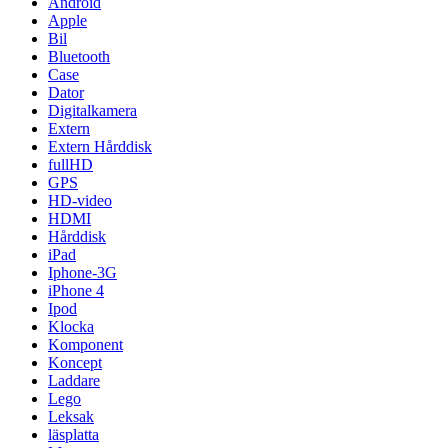
Android
Apple
Bil
Bluetooth
Case
Dator
Digitalkamera
Extern
Extern Hårddisk
fullHD
GPS
HD-video
HDMI
Hårddisk
iPad
Iphone-3G
iPhone 4
Ipod
Klocka
Komponent
Koncept
Laddare
Lego
Leksak
läsplatta