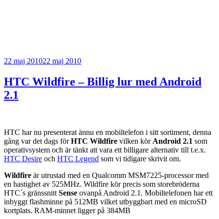
Publicerat
22 maj 2010
22 maj 2010
HTC Wildfire – Billig lur med Android
2.1
HTC har nu presenterat ännu en mobiltelefon i sitt sortiment, denna
gång var det dags för
HTC Wildfire
vilken kör
Android 2.1
som
operativsystem och är tänkt att vara ett billigare alternativ till t.e.x.
HTC Desire
och
HTC Legend
som vi tidigare skrivit om.
Wildfire
är utrustad med en Qualcomm MSM7225-processor med
en hastighet av 525MHz. Wildfire kör precis som storebröderna
HTC´s gränssnitt
Sense
ovanpå Android 2.1. Mobiltelefonen har ett
inbyggt flashminne på 512MB vilket utbyggbart med en microSD
kortplats. RAM-minnet ligger på 384MB