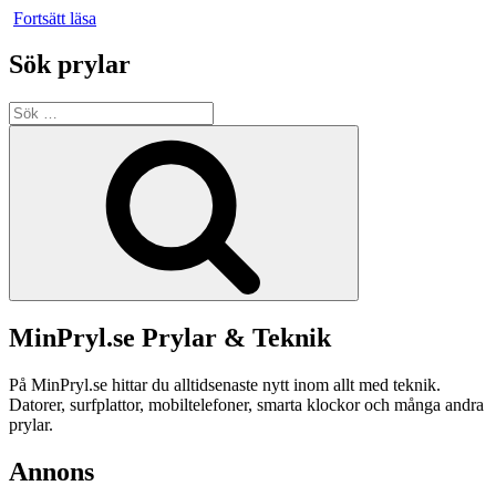
”HTC
Fortsätt läsa
Wildfire
–
Sök prylar
Billig
lur
Sök
med
efter:
Android
Sök
2.1”
MinPryl.se Prylar & Teknik
På MinPryl.se hittar du alltidsenaste nytt inom allt med teknik.
Datorer, surfplattor, mobiltelefoner, smarta klockor och många andra
prylar.
Annons