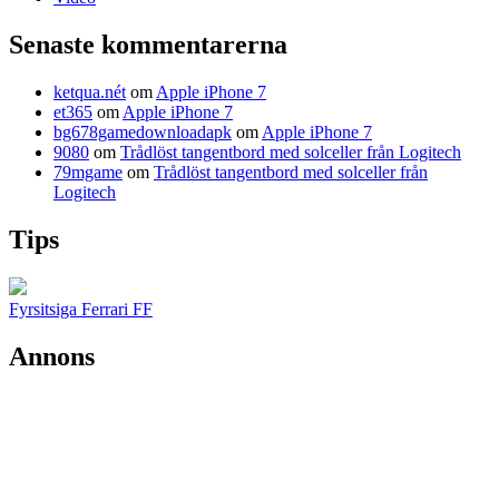
Senaste kommentarerna
ketqua.nét
om
Apple iPhone 7
et365
om
Apple iPhone 7
bg678gamedownloadapk
om
Apple iPhone 7
9080
om
Trådlöst tangentbord med solceller från Logitech
79mgame
om
Trådlöst tangentbord med solceller från
Logitech
Tips
Fyrsitsiga Ferrari FF
Annons