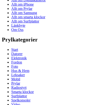
Allt om Digitalkameror
Allt om iPhone
Allt om Prylar
Allt om Samsung
Allt om smarta klockor
Allt om Surfplattor
Länkbyte
Om Oss
Prylkategorier
Start
Datorer
Elektronik
Fordon
Foto
Hus & Hem
Leksaker
Mobil
Prylar
Radiostyrt
Smarta klockor
Surfplattor
Spelkonsoler
Video