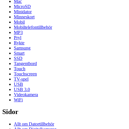
Mac
MicroSD
Minidator
Minneskort
Mobil
Mobiltelefontillbehör
MP3
Pryl
Rykte
Samsung
Smart
SSD
Tangentbord
Touch
Touchscreen
TV-spel
USB
USB 3.0
Videokamera
WiFi
Sidor
Allt om Datortillbehör