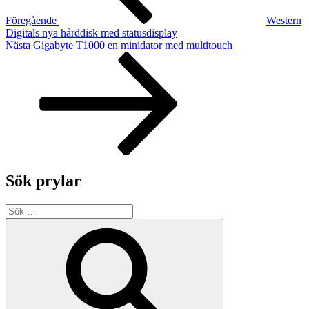
Föregående
Western
Digitals nya hårddisk med statusdisplay
Nästa
Nästa
Gigabyte T1000 en minidator med multitouch
inlägg
Sök prylar
Sök
efter:
Sök