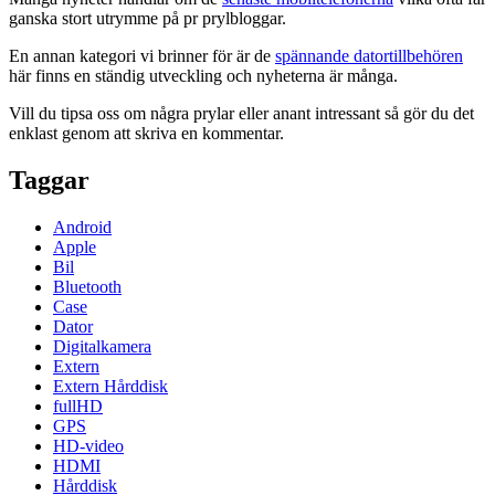
ganska stort utrymme på pr prylbloggar.
En annan kategori vi brinner för är de
spännande datortillbehören
här finns en ständig utveckling och nyheterna är många.
Vill du tipsa oss om några prylar eller anant intressant så gör du det
enklast genom att skriva en kommentar.
Taggar
Android
Apple
Bil
Bluetooth
Case
Dator
Digitalkamera
Extern
Extern Hårddisk
fullHD
GPS
HD-video
HDMI
Hårddisk