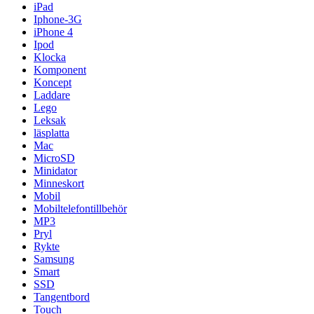
iPad
Iphone-3G
iPhone 4
Ipod
Klocka
Komponent
Koncept
Laddare
Lego
Leksak
läsplatta
Mac
MicroSD
Minidator
Minneskort
Mobil
Mobiltelefontillbehör
MP3
Pryl
Rykte
Samsung
Smart
SSD
Tangentbord
Touch