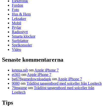
Elektronik
Fordon
Foto
Hus & Hem
Leksaker
Mobil
Prylar
Radiostyrt
Smarta klockor
Surfplattor
Spelkonsoler
Video
Senaste kommentarerna
ketqua.nét
om
Apple iPhone 7
et365
om
Apple iPhone 7
bg678gamedownloadapk
om
Apple iPhone 7
9080
om
Trådlöst tangentbord med solceller från Logitech
79mgame
om
Trådlöst tangentbord med solceller från
Logitech
Tips