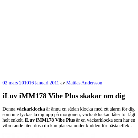
Publicerat
02 mars 2010
16 januari 2011
av
Mattias Andersson
iLuv iMM178 Vibe Plus skakar om dig
Denna
väckarklocka
är ännu en sådan klocka med ett alarm för dig
som inte lyckas ta dig upp på morgonen, väckarklockan låter för lågt
helt enkelt.
iLuv iMM178 Vibe Plus
är en väckarklocka som har en
vibrerande liten dosa du kan placera under kudden för bästa effekt.