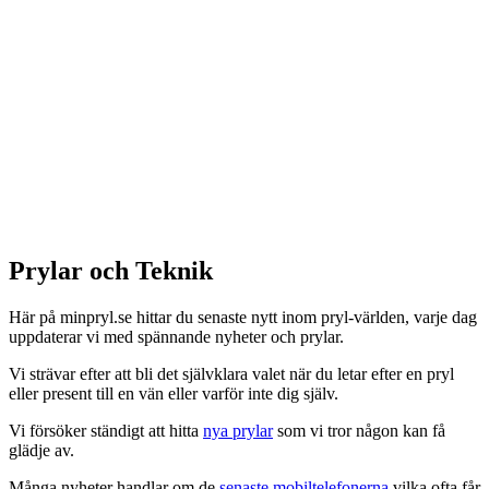
Prylar och Teknik
Här på minpryl.se hittar du senaste nytt inom pryl-världen, varje dag
uppdaterar vi med spännande nyheter och prylar.
Vi strävar efter att bli det självklara valet när du letar efter en pryl
eller present till en vän eller varför inte dig själv.
Vi försöker ständigt att hitta
nya prylar
som vi tror någon kan få
glädje av.
Många nyheter handlar om de
senaste mobiltelefonerna
vilka ofta får