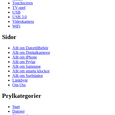
Touchscreen
TV-spel
USB
USB 3.0
Videokamera
WiFi
Sidor
Allt om Datortillbehör
Allt om Digitalkameror
Allt om iPhone
Allt om Prylar
Allt om Samsung
Allt om smarta klockor
Allt om Surfplattor
Länkbyte
Om Oss
Prylkategorier
Start
Datorer