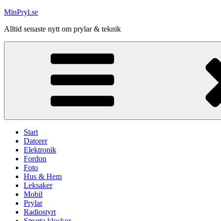
Hoppa
MinPryl.se
till
Alltid senaste nytt om prylar & teknik
innehåll
Start
Datorer
Elektronik
Fordon
Foto
Hus & Hem
Leksaker
Mobil
Prylar
Radiostyrt
Smarta klockor