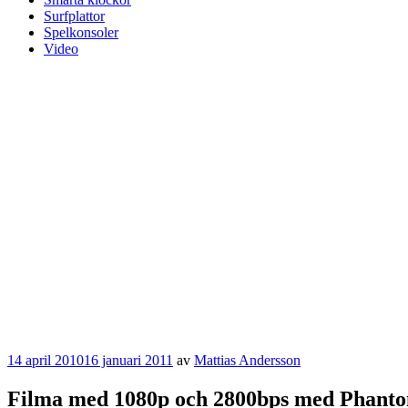
Surfplattor
Spelkonsoler
Video
Publicerat
14 april 2010
16 januari 2011
av
Mattias Andersson
Filma med 1080p och 2800bps med Phanto