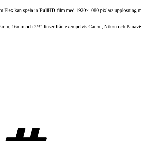
om Flex kan spela in
FullHD
-film med 1920×1080 pixlars upplösning me
mm, 16mm och 2/3″ linser från exempelvis Canon, Nikon och Panavisi
Taggar