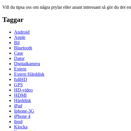
Vill du tipsa oss om några prylar eller anant intressant så gör du det 
Taggar
Android
Apple
Bil
Bluetooth
Case
Dator
Digitalkamera
Extern
Extern Hårddisk
fullHD
GPS
HD-video
HDMI
Hårddisk
iPad
Iphone-3G
iPhone 4
Ipod
Klocka