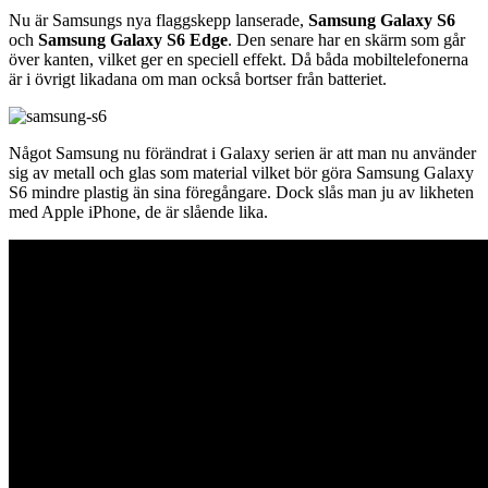
Nu är Samsungs nya flaggskepp lanserade,
Samsung Galaxy S6
och
Samsung Galaxy S6 Edge
. Den senare har en skärm som går
över kanten, vilket ger en speciell effekt. Då båda mobiltelefonerna
är i övrigt likadana om man också bortser från batteriet.
Något Samsung nu förändrat i Galaxy serien är att man nu använder
sig av metall och glas som material vilket bör göra Samsung Galaxy
S6 mindre plastig än sina föregångare. Dock slås man ju av likheten
med Apple iPhone, de är slående lika.