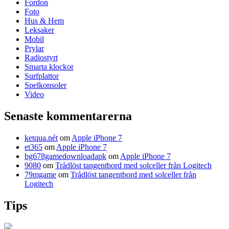
Fordon
Foto
Hus & Hem
Leksaker
Mobil
Prylar
Radiostyrt
Smarta klockor
Surfplattor
Spelkonsoler
Video
Senaste kommentarerna
ketqua.nét
om
Apple iPhone 7
et365
om
Apple iPhone 7
bg678gamedownloadapk
om
Apple iPhone 7
9080
om
Trådlöst tangentbord med solceller från Logitech
79mgame
om
Trådlöst tangentbord med solceller från
Logitech
Tips