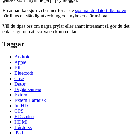
ganska stort utrymme på pr prylbloggar.
En annan kategori vi brinner för är de
spännande datortillbehören
här finns en ständig utveckling och nyheterna är många.
Vill du tipsa oss om några prylar eller anant intressant så gör du det
enklast genom att skriva en kommentar.
Taggar
Android
Apple
Bil
Bluetooth
Case
Dator
Digitalkamera
Extern
Extern Hårddisk
fullHD
GPS
HD-video
HDMI
Hårddisk
iPad