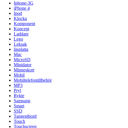
Iphone-3G
iPhone 4
Ipod
Klocka
Komponent
Koncept
Laddare
Lego
Leksak
läsplatta
Mac
MicroSD
Minidator
Minneskort
Mobil
Mobiltelefontillbehör
MP3
Pryl
Rykte
Samsung
Smart
SSD
Tangentbord
Touch
Touchscreen