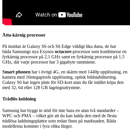
Åtta-kärnig processor
På insidan är Galaxy S6 och S6 Edge väldigt lika dana, de har
båda Samsungs nya Exynos
octacore
-processor som kombinerar en
fyrkärnig processor på 2,1 GHz samt en fyrkärnig processor på 1,5
GHz, där varje processor har 3 gigabyte ramminne.
Smart phonen
har i övrigt 4G, en skärm med 1440p upplösning, en
kamera med 16megapixels upplösning, optisk bildstabilisering.
Galaxy S6 har ingen plats för SD-kort utan du får istället köpa den
med 32, 64 eller 128 GB lagringsutrymme.
Trådlös laddning
Samsung har byggt in stöd för inte bara en utan två standarder –
WPC och PMA – vilket gör att du kan ladda den med de flesta
trådlösa laddningsplattor som redan finns på marknaden. Båda
modellerna kommer i fyra olika färger.