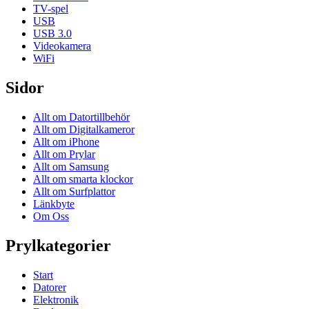
TV-spel
USB
USB 3.0
Videokamera
WiFi
Sidor
Allt om Datortillbehör
Allt om Digitalkameror
Allt om iPhone
Allt om Prylar
Allt om Samsung
Allt om smarta klockor
Allt om Surfplattor
Länkbyte
Om Oss
Prylkategorier
Start
Datorer
Elektronik