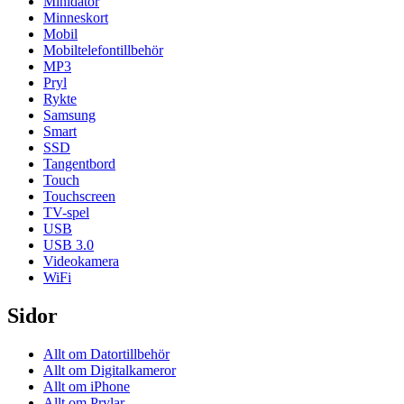
Minidator
Minneskort
Mobil
Mobiltelefontillbehör
MP3
Pryl
Rykte
Samsung
Smart
SSD
Tangentbord
Touch
Touchscreen
TV-spel
USB
USB 3.0
Videokamera
WiFi
Sidor
Allt om Datortillbehör
Allt om Digitalkameror
Allt om iPhone
Allt om Prylar