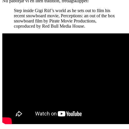
Nu påbörjar vi en liten tradition, fredagsklippet!
Step inside Gigi Rüf’s world as he sets out to film his
recent snowboard movie, Perceptions: an out of the box
snowboard film by Pirate Movie Productions,
coproduced by Red Bull Media House.