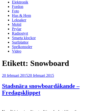
Elektronik
Fordon
Foto
Hus & Hem
Leksaker
Mobil
Prylar
Radiostyrt
Smarta klockor
Surfplattor
Spelkonsoler
Video
Etikett:
Snowboard
Publicerat
20 februari 2015
20 februari 2015
Stadsnära snowboardåkande –
Fredagsklippet