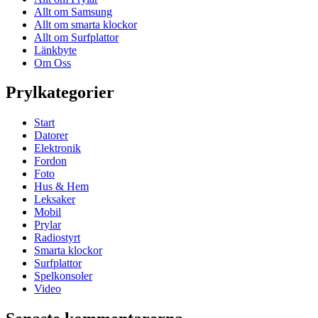
Allt om Samsung
Allt om smarta klockor
Allt om Surfplattor
Länkbyte
Om Oss
Prylkategorier
Start
Datorer
Elektronik
Fordon
Foto
Hus & Hem
Leksaker
Mobil
Prylar
Radiostyrt
Smarta klockor
Surfplattor
Spelkonsoler
Video