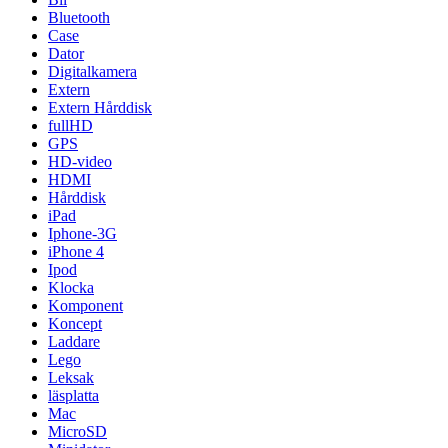
Bluetooth
Case
Dator
Digitalkamera
Extern
Extern Hårddisk
fullHD
GPS
HD-video
HDMI
Hårddisk
iPad
Iphone-3G
iPhone 4
Ipod
Klocka
Komponent
Koncept
Laddare
Lego
Leksak
läsplatta
Mac
MicroSD