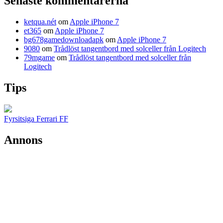
Senaste kommentarerna
ketqua.nét
om
Apple iPhone 7
et365
om
Apple iPhone 7
bg678gamedownloadapk
om
Apple iPhone 7
9080
om
Trådlöst tangentbord med solceller från Logitech
79mgame
om
Trådlöst tangentbord med solceller från
Logitech
Tips
Fyrsitsiga Ferrari FF
Annons