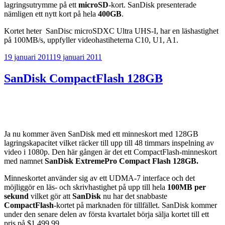
lagringsutrymme på ett
microSD
-kort. SanDisk presenterade
nämligen ett nytt kort på hela
400GB
.
Kortet heter SanDisc microSDXC Ultra UHS-I, har en läshastighet
på 100MB/s, uppfyller videohastiheterna C10, U1, A1.
Publicerat
19 januari 2011
19 januari 2011
SanDisk CompactFlash 128GB
Ja nu kommer även SanDisk med ett minneskort med 128GB
lagringskapacitet vilket räcker till upp till 48 timmars inspelning av
video i 1080p. Den här gången är det ett CompactFlash-minneskort
med namnet
SanDisk ExtremePro Compact Flash 128GB.
Minneskortet använder sig av ett UDMA-7 interface och det
möjliggör en läs- och skrivhastighet på upp till hela
100MB per
sekund
vilket gör att
SanDisk
nu har det snabbaste
CompactFlash
-kortet på marknaden för tillfället. SanDisk kommer
under den senare delen av första kvartalet börja sälja kortet till ett
pris på $1,499.99