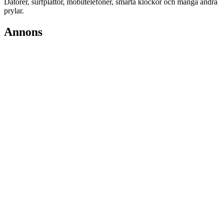
Datorer, surfplattor, mobiltelefoner, smarta klockor och många andra
prylar.
Annons