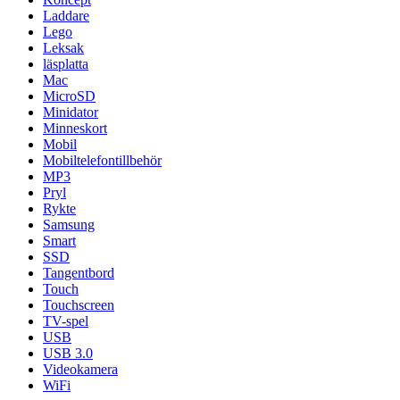
Laddare
Lego
Leksak
läsplatta
Mac
MicroSD
Minidator
Minneskort
Mobil
Mobiltelefontillbehör
MP3
Pryl
Rykte
Samsung
Smart
SSD
Tangentbord
Touch
Touchscreen
TV-spel
USB
USB 3.0
Videokamera
WiFi