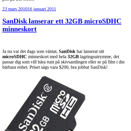
Publicerat
23 mars 2010
16 januari 2011
SanDisk lanserar ett 32GB microSDHC
minneskort
Ja nu var det dags som väntat,
SanDisk
har lanserat sitt
microSDHC
minneskort med hela
32GB
lagringsutrymme, det
passar dig som vill bära runt på skivsamlingen eller se på film i din
bärbara enhet. Priset sägs vara $200, bra jobbat SanDisk!