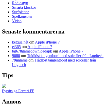
Radiostyrt
Smarta klockor
Surfplattor
Spelkonsoler
Video
Senaste kommentarerna
ketqua.nét
om
Apple iPhone 7
et365
om
Apple iPhone 7
bg678gamedownloadapk
om
Apple iPhone 7
9080
om
Trådlöst tangentbord med solceller från Logitech
79mgame
om
Trådlöst tangentbord med solceller från
Logitech
Tips
Fyrsitsiga Ferrari FF
Annons