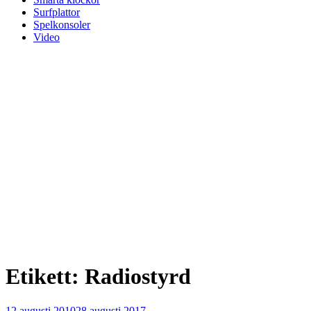
Surfplattor
Spelkonsoler
Video
Etikett:
Radiostyrd
Publicerat
12 augusti 2010
28 augusti 2017