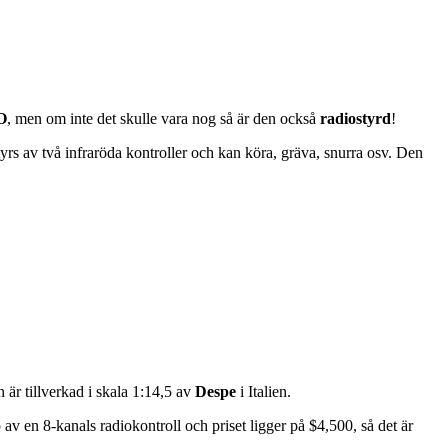
O
, men om inte det skulle vara nog så är den också
radiostyrd
!
tyrs av två infraröda kontroller och kan köra, gräva, snurra osv. Den
 är tillverkad i skala 1:14,5 av
Despe
i Italien.
v en 8-kanals radiokontroll och priset ligger på $4,500, så det är