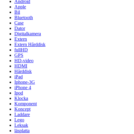
Android
Apple
Bil
Bluetooth
Case
Dator
Digitalkamera
Extern
Extern Hårddisk
fullHD
GPS
HD-video
HDMI
Hårddisk
iPad
Iphone-3G
iPhone 4
Ipod
Klocka
Komponent
Koncept
Laddare
Lego
Leksak
läsplatta