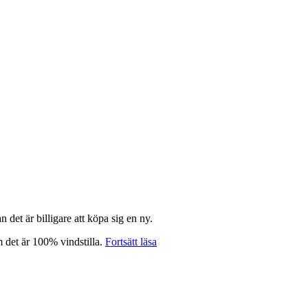
an det är billigare att köpa sig en ny.
”Sugen
m det är 100% vindstilla.
Fortsätt läsa
på
att
flyga
helikopter?”