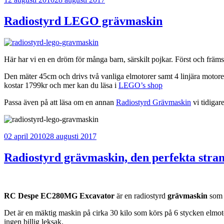
Radiostyrd LEGO grävmaskin
Här har vi en en dröm för många barn, särskilt pojkar. Först och främst
Den mäter 45cm och drivs två vanliga elmotorer samt 4 linjära motorer
kostar 1799kr och mer kan du läsa i
LEGO’s shop
Passa även på att läsa om en annan
Radiostyrd Grävmaskin
vi tidigare
Publicerat
02 april 2010
28 augusti 2017
Radiostyrd grävmaskin, den perfekta stra
RC Despe EC280MG Excavator
är en radiostyrd
grävmaskin
som g
Det är en mäktig maskin på cirka 30 kilo som körs på 6 stycken elmoto
ingen billig leksak.