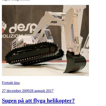
”Radiostyrd
Fortsätt läsa
grävmaskin,
Publicerat
27 december 2009
28 augusti 2017
den
perfekta
strandleksaken”
Sugen på att flyga helikopter?