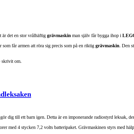
 är det en stor vrålhäftig
grävmaskin
man själv får bygga ihop i
LEG
 som får armen att röra sig precis som på en riktig
grävmaskin
. Den s
 skrivit om.
ndleksaken
ör dig till ett barn igen. Detta är en imponerande radiostyrd leksak, den
rer med 4 stycken 7,2 volts batteripaket. Grävmaskinen styrs med hälp a