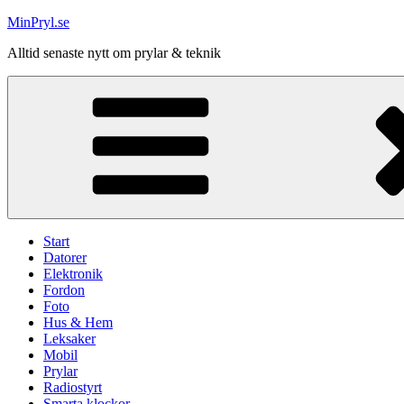
Hoppa
MinPryl.se
till
Alltid senaste nytt om prylar & teknik
innehåll
Start
Datorer
Elektronik
Fordon
Foto
Hus & Hem
Leksaker
Mobil
Prylar
Radiostyrt
Smarta klockor