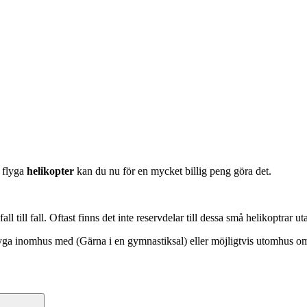
 flyga
helikopter
kan du nu för en mycket billig peng göra det.
ll till fall. Oftast finns det inte reservdelar till dessa små helikoptrar ut
flyga inomhus med (Gärna i en gymnastiksal) eller möjligtvis utomhus o
Sök