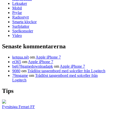
Leksaker
Mobil
Prylar
Radiostyrt
Smarta klockor
Surfplattor
Spelkonsoler
Video
Senaste kommentarerna
ketqua.nét
om
Apple iPhone 7
et365
om
Apple iPhone 7
bg678gamedownloadapk
om
Apple iPhone 7
9080
om
Trådlöst tangentbord med solceller från Logitech
79mgame
om
Trådlöst tangentbord med solceller från
Logitech
Tips
Fyrsitsiga Ferrari FF