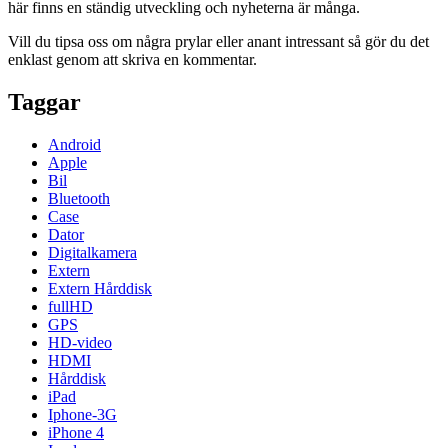
här finns en ständig utveckling och nyheterna är många.
Vill du tipsa oss om några prylar eller anant intressant så gör du det
enklast genom att skriva en kommentar.
Taggar
Android
Apple
Bil
Bluetooth
Case
Dator
Digitalkamera
Extern
Extern Hårddisk
fullHD
GPS
HD-video
HDMI
Hårddisk
iPad
Iphone-3G
iPhone 4