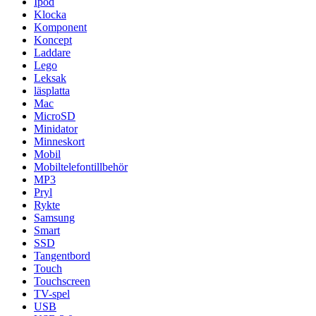
Ipod
Klocka
Komponent
Koncept
Laddare
Lego
Leksak
läsplatta
Mac
MicroSD
Minidator
Minneskort
Mobil
Mobiltelefontillbehör
MP3
Pryl
Rykte
Samsung
Smart
SSD
Tangentbord
Touch
Touchscreen
TV-spel
USB