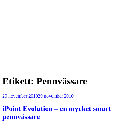
Etikett:
Pennvässare
Publicerat
29 november 2010
29 november 2010
iPoint Evolution – en mycket smart
pennvässare