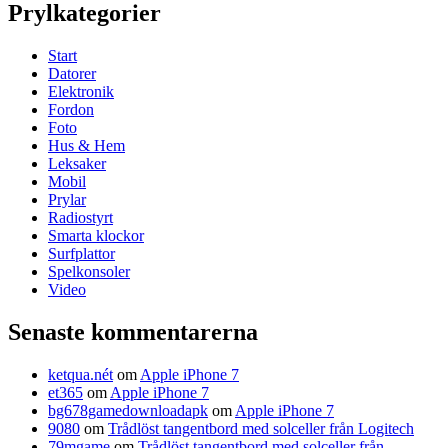
Prylkategorier
Start
Datorer
Elektronik
Fordon
Foto
Hus & Hem
Leksaker
Mobil
Prylar
Radiostyrt
Smarta klockor
Surfplattor
Spelkonsoler
Video
Senaste kommentarerna
ketqua.nét
om
Apple iPhone 7
et365
om
Apple iPhone 7
bg678gamedownloadapk
om
Apple iPhone 7
9080
om
Trådlöst tangentbord med solceller från Logitech
79mgame
om
Trådlöst tangentbord med solceller från