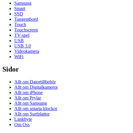
Samsung
Smart
SSD
Tangentbord
Touch
Touchscreen
TV-spel
USB
USB 3.0
Videokamera
WiFi
Sidor
Allt om Datortillbehör
Allt om Digitalkameror
Allt om iPhone
Allt om Prylar
Allt om Samsung
Allt om smarta klockor
Allt om Surfplattor
Länkbyte
Om Oss