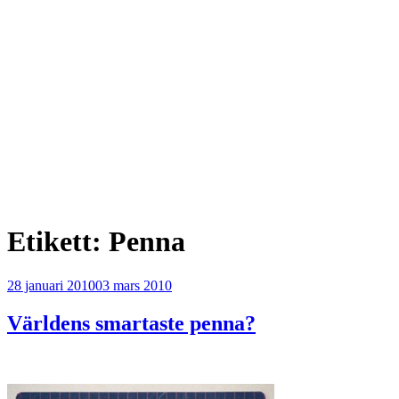
Etikett:
Penna
Publicerat
28 januari 2010
03 mars 2010
Världens smartaste penna?