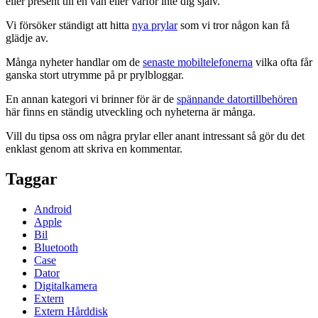
eller present till en vän eller varför inte dig själv.
Vi försöker ständigt att hitta
nya prylar
som vi tror någon kan få
glädje av.
Många nyheter handlar om de
senaste mobiltelefonerna
vilka ofta får
ganska stort utrymme på pr prylbloggar.
En annan kategori vi brinner för är de
spännande datortillbehören
här finns en ständig utveckling och nyheterna är många.
Vill du tipsa oss om några prylar eller anant intressant så gör du det
enklast genom att skriva en kommentar.
Taggar
Android
Apple
Bil
Bluetooth
Case
Dator
Digitalkamera
Extern
Extern Hårddisk