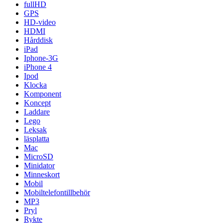
fullHD
GPS
HD-video
HDMI
Hårddisk
iPad
Iphone-3G
iPhone 4
Ipod
Klocka
Komponent
Koncept
Laddare
Lego
Leksak
läsplatta
Mac
MicroSD
Minidator
Minneskort
Mobil
Mobiltelefontillbehör
MP3
Pryl
Rykte