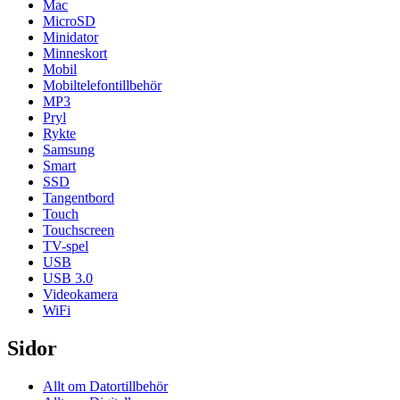
Mac
MicroSD
Minidator
Minneskort
Mobil
Mobiltelefontillbehör
MP3
Pryl
Rykte
Samsung
Smart
SSD
Tangentbord
Touch
Touchscreen
TV-spel
USB
USB 3.0
Videokamera
WiFi
Sidor
Allt om Datortillbehör