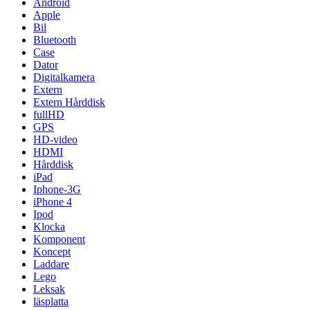
Android
Apple
Bil
Bluetooth
Case
Dator
Digitalkamera
Extern
Extern Hårddisk
fullHD
GPS
HD-video
HDMI
Hårddisk
iPad
Iphone-3G
iPhone 4
Ipod
Klocka
Komponent
Koncept
Laddare
Lego
Leksak
läsplatta