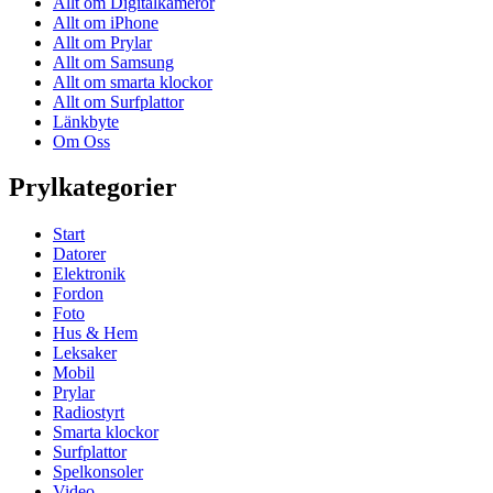
Allt om Digitalkameror
Allt om iPhone
Allt om Prylar
Allt om Samsung
Allt om smarta klockor
Allt om Surfplattor
Länkbyte
Om Oss
Prylkategorier
Start
Datorer
Elektronik
Fordon
Foto
Hus & Hem
Leksaker
Mobil
Prylar
Radiostyrt
Smarta klockor
Surfplattor
Spelkonsoler
Video