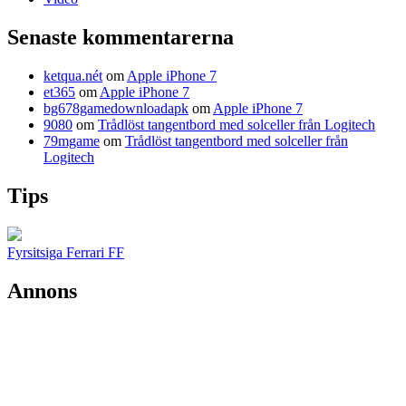
Senaste kommentarerna
ketqua.nét
om
Apple iPhone 7
et365
om
Apple iPhone 7
bg678gamedownloadapk
om
Apple iPhone 7
9080
om
Trådlöst tangentbord med solceller från Logitech
79mgame
om
Trådlöst tangentbord med solceller från
Logitech
Tips
Fyrsitsiga Ferrari FF
Annons