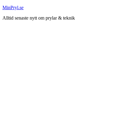
Hoppa
MinPryl.se
till
Alltid senaste nytt om prylar & teknik
innehåll