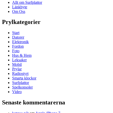
Allt om Surfplattor
Länkbyte
Om Oss
Prylkategorier
Start
Datorer
Elektronik
Fordon
Foto
Hus & Hem
Leksaker
Mobil
Prylar
Radiostyrt
Smarta klockor
Surfplattor
Spelkonsoler
Video
Senaste kommentarerna