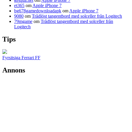
ketqua.nét
om
Apple iPhone 7
et365
om
Apple iPhone 7
bg678gamedownloadapk
om
Apple iPhone 7
9080
om
Trådlöst tangentbord med solceller från Logitech
79mgame
om
Trådlöst tangentbord med solceller från
Logitech
Tips
Fyrsitsiga Ferrari FF
Annons