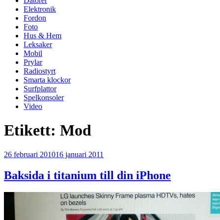
Datorer
Elektronik
Fordon
Foto
Hus & Hem
Leksaker
Mobil
Prylar
Radiostyrt
Smarta klockor
Surfplattor
Spelkonsoler
Video
Etikett:
Mod
Publicerat
26 februari 2010
16 januari 2011
Baksida i titanium till din iPhone