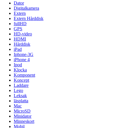
Dator
Digitalkamera
Extern
Extern Hårddisk
fullHD
GPS
HD-video
HDMI
Hårddisk
iPad
Iphone-3G
iPhone 4
Ipod
Klocka
Komponent
Koncept
Laddare
Lego
Leksak
läsplatta
Mac
MicroSD
Minidator
Minneskort
Mobil