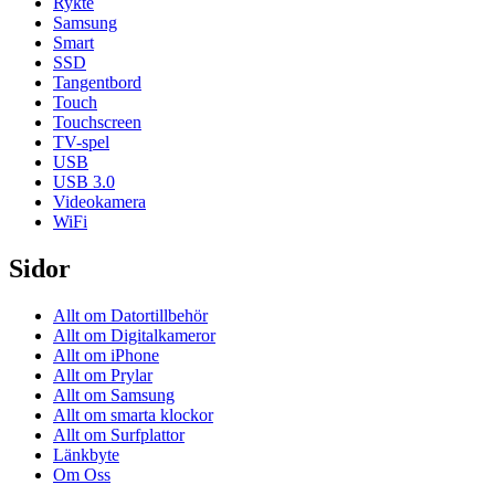
Rykte
Samsung
Smart
SSD
Tangentbord
Touch
Touchscreen
TV-spel
USB
USB 3.0
Videokamera
WiFi
Sidor
Allt om Datortillbehör
Allt om Digitalkameror
Allt om iPhone
Allt om Prylar
Allt om Samsung
Allt om smarta klockor
Allt om Surfplattor
Länkbyte
Om Oss