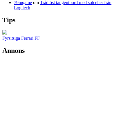
79mgame
om
Trådlöst tangentbord med solceller från
Logitech
Tips
Fyrsitsiga Ferrari FF
Annons