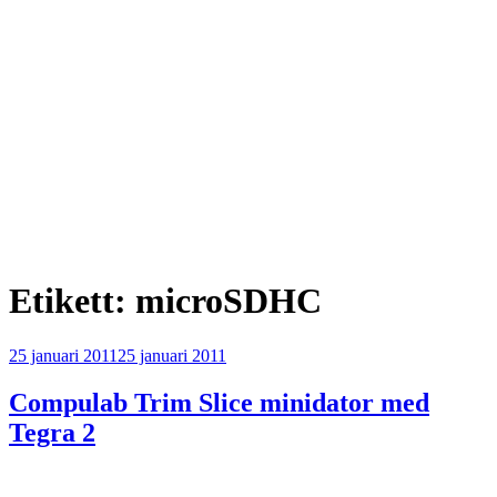
Etikett:
microSDHC
Publicerat
25 januari 2011
25 januari 2011
Compulab Trim Slice minidator med
Tegra 2