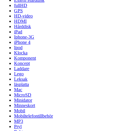
Extern Hårddisk
fullHD
GPS
HD-video
HDMI
Hårddisk
iPad
Iphone-3G
iPhone 4
Ipod
Klocka
Komponent
Koncept
Laddare
Lego
Leksak
läsplatta
Mac
MicroSD
Minidator
Minneskort
Mobil
Mobiltelefontillbehör
MP3
Pryl