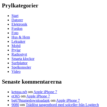
Prylkategorier
Start
Datorer
Elektronik
Fordon
Foto
Hus & Hem
Leksaker
Mobil
Prylar
Radiostyrt
Smarta klockor
Surfplattor
Spelkonsoler
Video
Senaste kommentarerna
ketqua.nét
om
Apple iPhone 7
et365
om
Apple iPhone 7
bg678gamedownloadapk
om
Apple iPhone 7
9080
om
Trådlöst tangentbord med solceller från Logitech