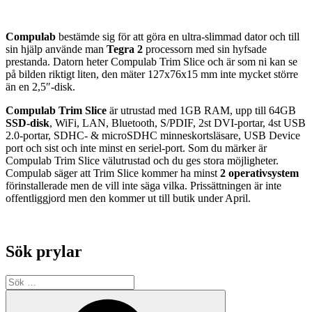
Compulab
bestämde sig för att göra en ultra-slimmad dator och till
sin hjälp använde man
Tegra 2
processorn med sin hyfsade
prestanda. Datorn heter Compulab Trim Slice och är som ni kan se
på bilden riktigt liten, den mäter 127x76x15 mm inte mycket större
än en 2,5″-disk.
Compulab Trim Slice
är utrustad med 1GB RAM, upp till 64GB
SSD-disk
, WiFi, LAN, Bluetooth, S/PDIF, 2st DVI-portar, 4st USB
2.0-portar, SDHC- & microSDHC minneskortsläsare, USB Device
port och sist och inte minst en seriel-port. Som du märker är
Compulab Trim Slice välutrustad och du ges stora möjligheter.
Compulab säger att Trim Slice kommer ha minst
2 operativsystem
förinstallerade men de vill inte säga vilka. Prissättningen är inte
offentliggjord men den kommer ut till butik under April.
Sök prylar
Sök
efter:
Sök