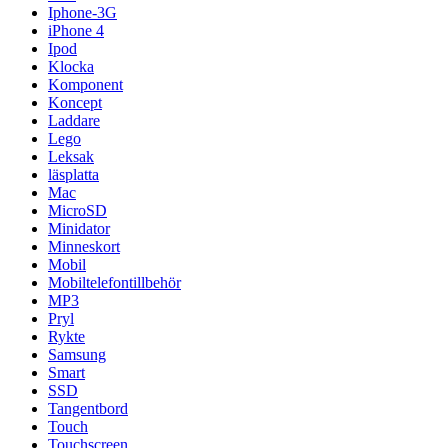
Iphone-3G
iPhone 4
Ipod
Klocka
Komponent
Koncept
Laddare
Lego
Leksak
läsplatta
Mac
MicroSD
Minidator
Minneskort
Mobil
Mobiltelefontillbehör
MP3
Pryl
Rykte
Samsung
Smart
SSD
Tangentbord
Touch
Touchscreen