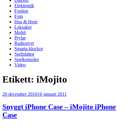
Datorer
Elektronik
Fordon
Foto
Hus & Hem
Leksaker
Mobil
Prylar
Radiostyrt
Smarta klockor
Surfplattor
Spelkonsoler
Video
Etikett:
iMojito
Publicerat
20 december 2010
16 januari 2011
Snyggt iPhone Case – iMojito iPhone
Case