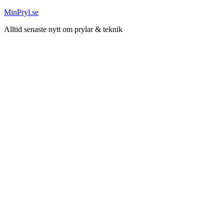
Hoppa
MinPryl.se
till
Alltid senaste nytt om prylar & teknik
innehåll