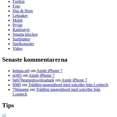
Fordon
Foto
Hus & Hem
Leksaker
Mobil
Prylar
Radiostyrt
Smarta klockor
Surfplattor
Spelkonsoler
Video
Senaste kommentarerna
ketqua.nét
om
Apple iPhone 7
et365
om
Apple iPhone 7
bg678gamedownloadapk
om
Apple iPhone 7
9080
om
Trådlöst tangentbord med solceller från Logitech
79mgame
om
Trådlöst tangentbord med solceller från
Logitech
Tips