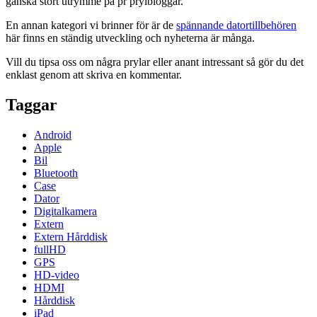
ganska stort utrymme på pr prylbloggar.
En annan kategori vi brinner för är de
spännande datortillbehören
här finns en ständig utveckling och nyheterna är många.
Vill du tipsa oss om några prylar eller anant intressant så gör du det
enklast genom att skriva en kommentar.
Taggar
Android
Apple
Bil
Bluetooth
Case
Dator
Digitalkamera
Extern
Extern Hårddisk
fullHD
GPS
HD-video
HDMI
Hårddisk
iPad