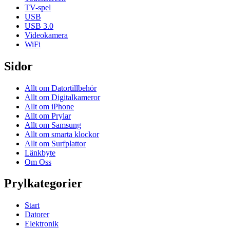
TV-spel
USB
USB 3.0
Videokamera
WiFi
Sidor
Allt om Datortillbehör
Allt om Digitalkameror
Allt om iPhone
Allt om Prylar
Allt om Samsung
Allt om smarta klockor
Allt om Surfplattor
Länkbyte
Om Oss
Prylkategorier
Start
Datorer
Elektronik