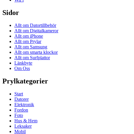
Sidor
Allt om Datortillbehör
Allt om Digitalkameror
Allt om iPhone
Allt om Prylar
Allt om Samsung
Allt om smarta klockor
Allt om Surfplattor
Länkbyte
Om Oss
Prylkategorier
Start
Datorer
Elektronik
Fordon
Foto
Hus & Hem
Leksaker
Mobil