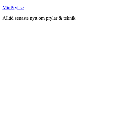
Hoppa
MinPryl.se
till
Alltid senaste nytt om prylar & teknik
innehåll