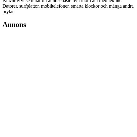
På MinPryl.se hittar du alltidsenaste nytt inom allt med teknik.
Datorer, surfplattor, mobiltelefoner, smarta klockor och många andra
prylar.
Annons