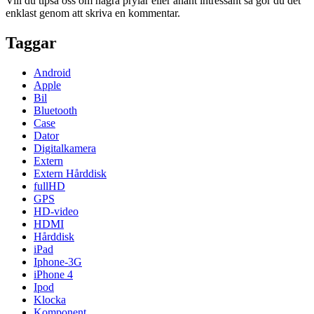
Vill du tipsa oss om några prylar eller anant intressant så gör du det
enklast genom att skriva en kommentar.
Taggar
Android
Apple
Bil
Bluetooth
Case
Dator
Digitalkamera
Extern
Extern Hårddisk
fullHD
GPS
HD-video
HDMI
Hårddisk
iPad
Iphone-3G
iPhone 4
Ipod
Klocka
Komponent