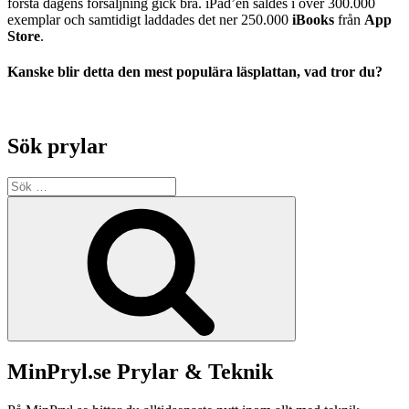
första dagens försäljning gick bra. iPad’en såldes i över 300.000
exemplar och samtidigt laddades det ner 250.000
iBooks
från
App
Store
.
Kanske blir detta den mest populära läsplattan, vad tror du?
Sök prylar
Sök
efter:
Sök
MinPryl.se Prylar & Teknik