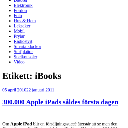
Datorer
Elektronik
Fordon
Foto
Hus & Hem
Leksaker
Mobil
Prylar
Radiostyrt
Smarta klockor
Surfplattor
Spelkonsoler
Video
Etikett:
iBooks
Publicerat
05 april 2010
22 januari 2011
300.000 Apple iPads såldes första dagen
Om
Apple iPad
blir en försäljningssuccé återstår att se men den