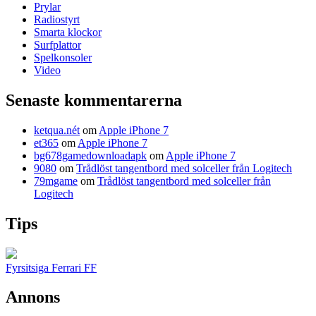
Prylar
Radiostyrt
Smarta klockor
Surfplattor
Spelkonsoler
Video
Senaste kommentarerna
ketqua.nét
om
Apple iPhone 7
et365
om
Apple iPhone 7
bg678gamedownloadapk
om
Apple iPhone 7
9080
om
Trådlöst tangentbord med solceller från Logitech
79mgame
om
Trådlöst tangentbord med solceller från
Logitech
Tips
Fyrsitsiga Ferrari FF
Annons