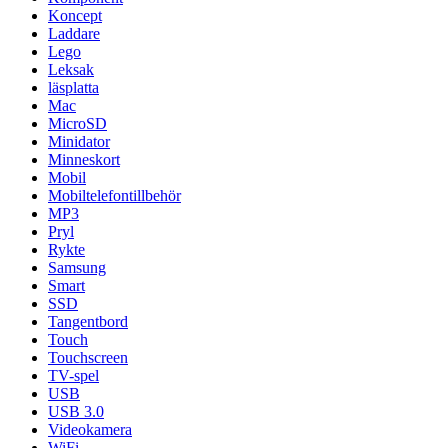
Koncept
Laddare
Lego
Leksak
läsplatta
Mac
MicroSD
Minidator
Minneskort
Mobil
Mobiltelefontillbehör
MP3
Pryl
Rykte
Samsung
Smart
SSD
Tangentbord
Touch
Touchscreen
TV-spel
USB
USB 3.0
Videokamera
WiFi