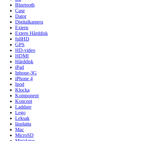
Bluetooth
Case
Dator
Digitalkamera
Extern
Extern Hårddisk
fullHD
GPS
HD-video
HDMI
Hårddisk
iPad
Iphone-3G
iPhone 4
Ipod
Klocka
Komponent
Koncept
Laddare
Lego
Leksak
läsplatta
Mac
MicroSD
Minidator