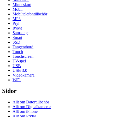
Minneskort
Mobil
Mobiltelefontillbehör
MP3
Pryl
Rykte
Samsung
Smart
SSD
Tangentbord
Touch
Touchscreen
TV-spel
USB
USB 3.0
Videokamera
WiFi
Sidor
Allt om Datortillbehör
Allt om Digitalkameror
Allt om iPhone
Allt om Prylar