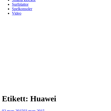
Surfplattor
Spelkonsoler
Video
Etikett:
Huawei
Publicerat
02 mars 2015
03 mars 2015