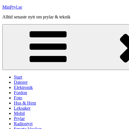
Hoppa
MinPryl.se
till
Alltid senaste nytt om prylar & teknik
innehåll
Start
Datorer
Elektronik
Fordon
Foto
Hus & Hem
Leksaker
Mobil
Prylar
Radiostyrt
Smarta klockor