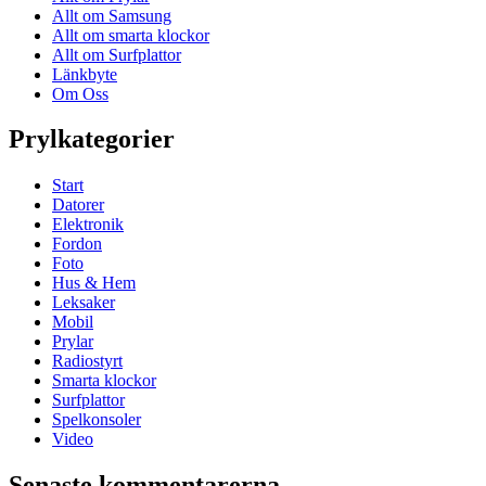
Allt om Samsung
Allt om smarta klockor
Allt om Surfplattor
Länkbyte
Om Oss
Prylkategorier
Start
Datorer
Elektronik
Fordon
Foto
Hus & Hem
Leksaker
Mobil
Prylar
Radiostyrt
Smarta klockor
Surfplattor
Spelkonsoler
Video
Senaste kommentarerna