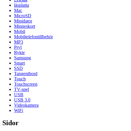
läsplatta
Mac
MicroSD
Minidator
Minneskort
Mobil
Mobiltelefontillbehör
MP3
Pryl
Rykte
Samsung
Smart
SSD
Tangentbord
Touch
Touchscreen
TV-spel
USB
USB 3.0
Videokamera
WiFi
Sidor