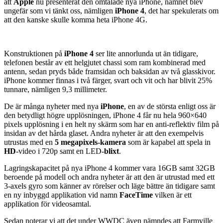
att
Apple
nu presenterat den omtalade nya iPhone, namnet blev
ungefär som vi tänkt oss, nämligen
iPhone 4
, det har spekulerats om
att den kanske skulle komma heta iPhone 4G.
Konstruktionen på
iPhone 4
ser lite annorlunda ut än tidigare,
telefonen består av ett helgjutet chassi som ram kombinerad med
antenn, sedan pryds både framsidan och baksidan av två glasskivor.
iPhone kommer finnas i två färger, svart och vit och har blivit 25%
tunnare, nämligen 9,3 millimeter.
De är många nyheter med nya
iPhone
, en av de största enligt oss är
den betydligt högre upplösningen, iPhone 4 får nu hela 960×640
pixels upplösning i en helt ny skärm som har en anti-reflektiv film på
insidan av det hårda glaset. Andra nyheter är att den exempelvis
utrustas med en
5 megapixels-kamera
som är kapabel att spela in
HD
-video i 720p samt en LED-
blixt
.
Lagringskapacitet på nya iPhone 4 kommer vara 16GB samt 32GB
beroende på modell och andra nyheter är att den är utrustad med ett
3-axels gyro som känner av rörelser och läge bättre än tidigare samt
en ny inbyggd applikation vid namn
FaceTime
vilken är ett
applikation för videosamtal.
Sedan noterar vi att det under WWDC även nämndes att Farmville