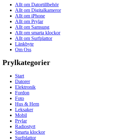
Allt om Datortillbehör
Allt om Digitalkameror
Allt om iPhone
Allt om Prylar
Allt om Samsung
Allt om smarta klockor
Allt om Surfplattor
Länkbyte
Om Oss
Prylkategorier
Start
Datorer
Elektronik
Fordon
Foto
Hus & Hem
Leksaker
Mobil
Prylar
Radiostyrt
Smarta klockor
Surfplattor