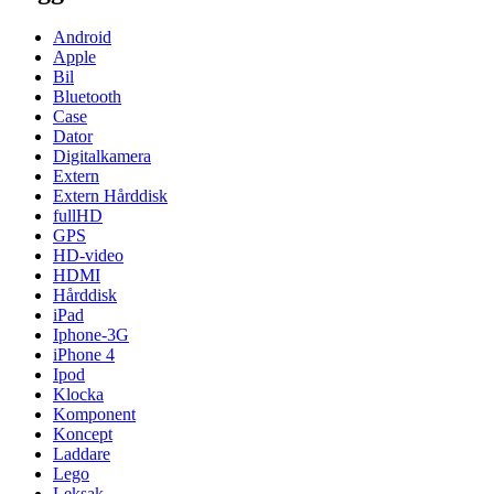
Android
Apple
Bil
Bluetooth
Case
Dator
Digitalkamera
Extern
Extern Hårddisk
fullHD
GPS
HD-video
HDMI
Hårddisk
iPad
Iphone-3G
iPhone 4
Ipod
Klocka
Komponent
Koncept
Laddare
Lego
Leksak