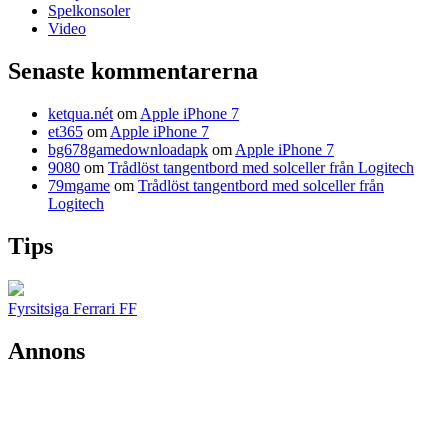
Spelkonsoler
Video
Senaste kommentarerna
ketqua.nét
om
Apple iPhone 7
et365
om
Apple iPhone 7
bg678gamedownloadapk
om
Apple iPhone 7
9080
om
Trådlöst tangentbord med solceller från Logitech
79mgame
om
Trådlöst tangentbord med solceller från
Logitech
Tips
Fyrsitsiga Ferrari FF
Annons