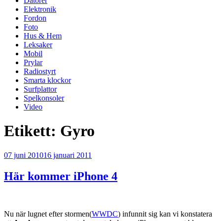
Datorer
Elektronik
Fordon
Foto
Hus & Hem
Leksaker
Mobil
Prylar
Radiostyrt
Smarta klockor
Surfplattor
Spelkonsoler
Video
Etikett:
Gyro
Publicerat
07 juni 2010
16 januari 2011
Här kommer iPhone 4
Nu när lugnet efter stormen(
WWDC
) infunnit sig kan vi konstatera