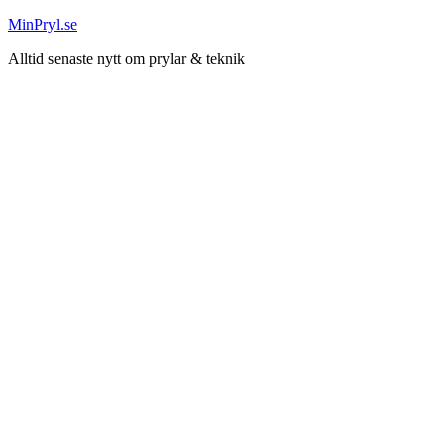
Hoppa
MinPryl.se
till
Alltid senaste nytt om prylar & teknik
innehåll