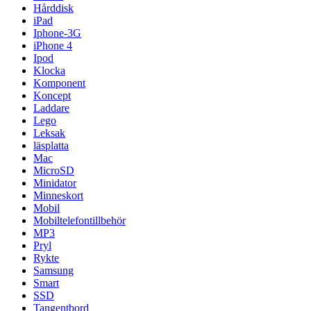
Hårddisk
iPad
Iphone-3G
iPhone 4
Ipod
Klocka
Komponent
Koncept
Laddare
Lego
Leksak
läsplatta
Mac
MicroSD
Minidator
Minneskort
Mobil
Mobiltelefontillbehör
MP3
Pryl
Rykte
Samsung
Smart
SSD
Tangentbord