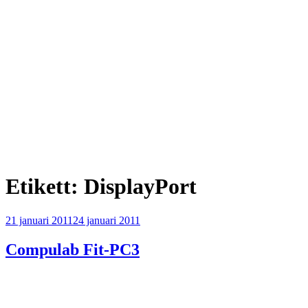
Etikett:
DisplayPort
Publicerat
21 januari 2011
24 januari 2011
Compulab Fit-PC3