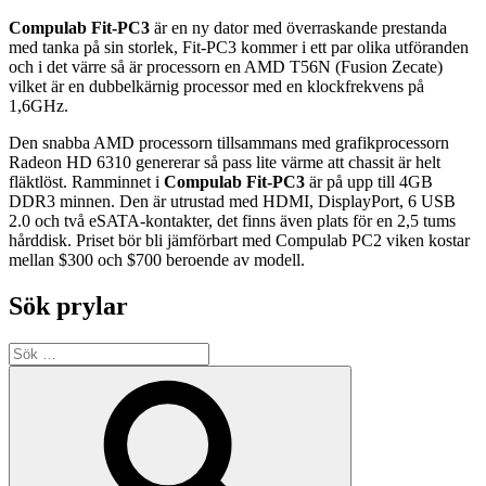
Compulab Fit-PC3
är en ny dator med överraskande prestanda
med tanka på sin storlek, Fit-PC3 kommer i ett par olika utföranden
och i det värre så är processorn en AMD T56N (Fusion Zecate)
vilket är en dubbelkärnig processor med en klockfrekvens på
1,6GHz.
Den snabba AMD processorn tillsammans med grafikprocessorn
Radeon HD 6310 genererar så pass lite värme att chassit är helt
fläktlöst. Ramminnet i
Compulab Fit-PC3
är på upp till 4GB
DDR3 minnen. Den är utrustad med HDMI, DisplayPort, 6 USB
2.0 och två eSATA-kontakter, det finns även plats för en 2,5 tums
hårddisk. Priset bör bli jämförbart med Compulab PC2 viken kostar
mellan $300 och $700 beroende av modell.
Sök prylar
Sök
efter:
Sök