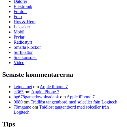
Datorer
Elektronik
Fordon
Foto
Hus & Hem
Leksaker
Mobil
Prylar
Radiostyrt
Smarta klockor
Surfplattor
Spelkonsoler
Video
Senaste kommentarerna
ketqua.nét
om
Apple iPhone 7
et365
om
Apple iPhone 7
bg678gamedownloadapk
om
Apple iPhone 7
9080
om
Trådlöst tangentbord med solceller från Logitech
79mgame
om
Trådlöst tangentbord med solceller från
Logitech
Tips