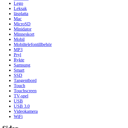
Lego
Leksak
läsplatta
Mac
MicroSD
Minidator
Minneskort
Mobil
Mobiltelefontillbehör
MP3
Pryl
Rykte
Samsung
Smart
SSD
Tangentbord
Touch
Touchscreen
TV-spel
USB
USB 3.0
Videokamera
WiFi