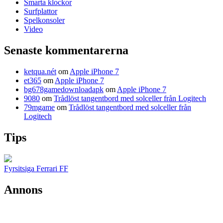
Smarta klockor
Surfplattor
Spelkonsoler
Video
Senaste kommentarerna
ketqua.nét
om
Apple iPhone 7
et365
om
Apple iPhone 7
bg678gamedownloadapk
om
Apple iPhone 7
9080
om
Trådlöst tangentbord med solceller från Logitech
79mgame
om
Trådlöst tangentbord med solceller från
Logitech
Tips
Fyrsitsiga Ferrari FF
Annons