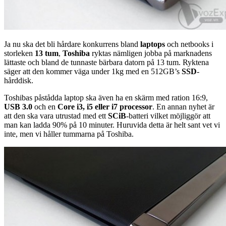
Ja nu ska det bli hårdare konkurrens bland
laptops
och netbooks i
storleken
13 tum
,
Toshiba
ryktas nämligen jobba på marknadens
lättaste och bland de tunnaste bärbara datorn på 13 tum. Ryktena
säger att den kommer väga under 1kg med en 512GB’s
SSD
-
hårddisk.
Toshibas påstådda laptop ska även ha en skärm med ration 16:9,
USB 3.0
och en
Core i3, i5 eller i7 processor
. En annan nyhet är
att den ska vara utrustad med ett
SCiB
-batteri vilket möjliggör att
man kan ladda 90% på 10 minuter. Huruvida detta är helt sant vet vi
inte, men vi håller tummarna på Toshiba.