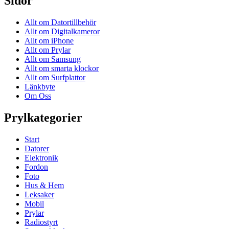
Sidor
Allt om Datortillbehör
Allt om Digitalkameror
Allt om iPhone
Allt om Prylar
Allt om Samsung
Allt om smarta klockor
Allt om Surfplattor
Länkbyte
Om Oss
Prylkategorier
Start
Datorer
Elektronik
Fordon
Foto
Hus & Hem
Leksaker
Mobil
Prylar
Radiostyrt