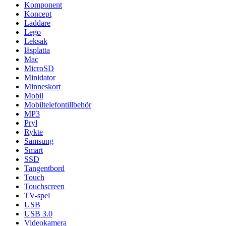
Komponent
Koncept
Laddare
Lego
Leksak
läsplatta
Mac
MicroSD
Minidator
Minneskort
Mobil
Mobiltelefontillbehör
MP3
Pryl
Rykte
Samsung
Smart
SSD
Tangentbord
Touch
Touchscreen
TV-spel
USB
USB 3.0
Videokamera