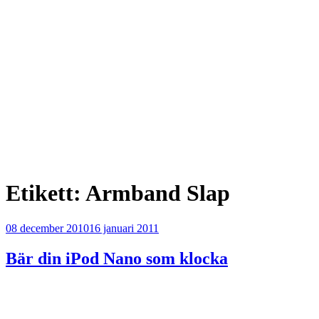
Etikett:
Armband Slap
Publicerat
08 december 2010
16 januari 2011
Bär din iPod Nano som klocka