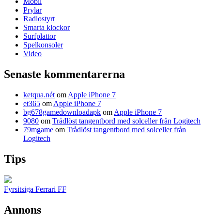
Mobil
Prylar
Radiostyrt
Smarta klockor
Surfplattor
Spelkonsoler
Video
Senaste kommentarerna
ketqua.nét
om
Apple iPhone 7
et365
om
Apple iPhone 7
bg678gamedownloadapk
om
Apple iPhone 7
9080
om
Trådlöst tangentbord med solceller från Logitech
79mgame
om
Trådlöst tangentbord med solceller från
Logitech
Tips
Fyrsitsiga Ferrari FF
Annons