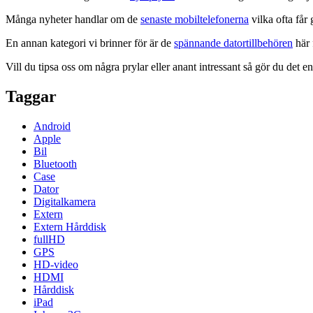
Många nyheter handlar om de
senaste mobiltelefonerna
vilka ofta får
En annan kategori vi brinner för är de
spännande datortillbehören
här 
Vill du tipsa oss om några prylar eller anant intressant så gör du det 
Taggar
Android
Apple
Bil
Bluetooth
Case
Dator
Digitalkamera
Extern
Extern Hårddisk
fullHD
GPS
HD-video
HDMI
Hårddisk
iPad