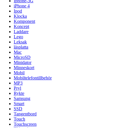
Iphone-3G
iPhone 4
Ipod
Klocka
Komponent
Koncept
Laddare
Lego
Leksak
läsplatta
Mac
MicroSD
Minidator
Minneskort
Mobil
Mobiltelefontillbehör
MP3
Pryl
Rykte
Samsung
Smart
SSD
Tangentbord
Touch
Touchscreen