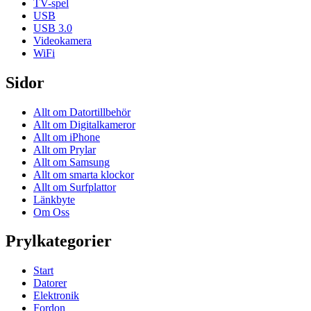
TV-spel
USB
USB 3.0
Videokamera
WiFi
Sidor
Allt om Datortillbehör
Allt om Digitalkameror
Allt om iPhone
Allt om Prylar
Allt om Samsung
Allt om smarta klockor
Allt om Surfplattor
Länkbyte
Om Oss
Prylkategorier
Start
Datorer
Elektronik
Fordon