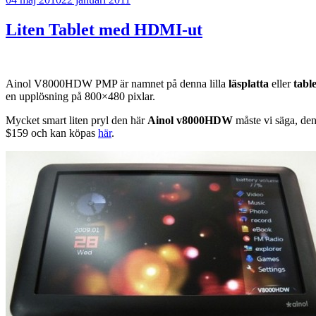
Liten Tablet med HDMI-ut
Ainol V8000HDW PMP är namnet på denna lilla
läsplatta
eller
table
en upplösning på 800×480 pixlar.
Mycket smart liten pryl den här
Ainol v8000HDW
måste vi säga, den
$159 och kan köpas
här
.