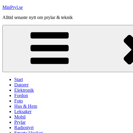
Hoppa
MinPryl.se
till
Alltid senaste nytt om prylar & teknik
innehåll
Start
Datorer
Elektronik
Fordon
Foto
Hus & Hem
Leksaker
Mobil
Prylar
Radiostyrt
Smarta klockor