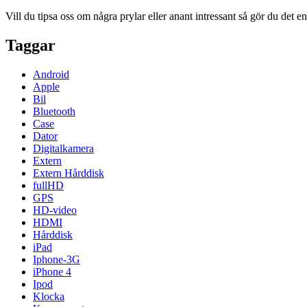
Vill du tipsa oss om några prylar eller anant intressant så gör du det 
Taggar
Android
Apple
Bil
Bluetooth
Case
Dator
Digitalkamera
Extern
Extern Hårddisk
fullHD
GPS
HD-video
HDMI
Hårddisk
iPad
Iphone-3G
iPhone 4
Ipod
Klocka