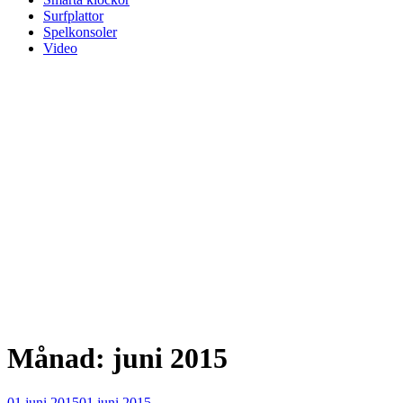
Surfplattor
Spelkonsoler
Video
Månad:
juni 2015
Publicerat
01 juni 2015
01 juni 2015