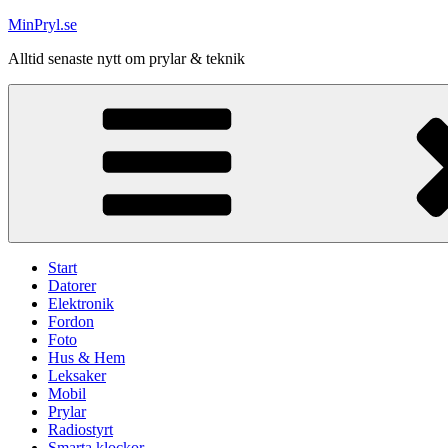
Hoppa
MinPryl.se
till
Alltid senaste nytt om prylar & teknik
innehåll
Start
Datorer
Elektronik
Fordon
Foto
Hus & Hem
Leksaker
Mobil
Prylar
Radiostyrt
Smarta klockor